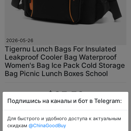
2026-05-26
Tigernu Lunch Bags For Insulated
Leakproof Cooler Bag Waterproof
Women's Bag Ice Pack Cold Storage
Bag Picnic Lunch Boxes School
$25.53
Подпишись на каналы и бот в Telegram:
Для быстрого и удобного доступа к актуальным
Промокод:
"IFPDRZ6K"
скидкам
@ChinaGoodBuy