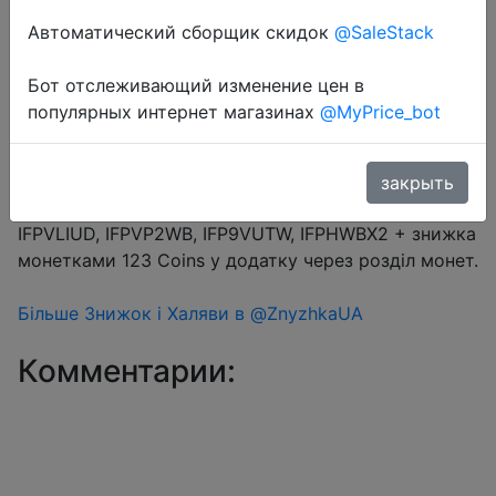
Автоматический сборщик скидок
@SaleStack
Перейти в магазин
Бот отслеживающий изменение цен в
популярных интернет магазинах
@MyPrice_bot
#Aliexpress
Купон продавця $1 на сторінці товару + промокод
закрыть
$3/$29 (10.34%) → IFPDRZ6K, IFP4HPGX, IFP3PQH4,
IFPVLIUD, IFPVP2WB, IFP9VUTW, IFPHWBX2 + знижка
монетками 123 Coins у додатку через розділ монет.
Більше Знижок і Халяви в @ZnyzhkaUA
Комментарии: