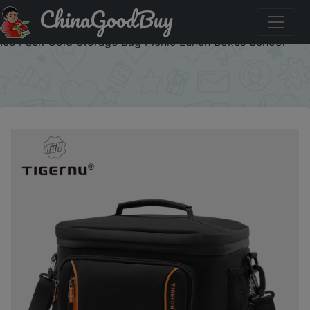
ChinaGoodBuy
Код на скидку :IFPDRZ6K Tigernu Lunch Bags For
Insulated Leakproof Cooler Bag Waterproof Women's Bag
Ice Pack Cold Storage Bag Picnic Lunch Boxes School
×