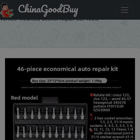
ChinaGoodBuy
Купить по скидке: 46Pcs Auto Repair Combination
Ratchet Wrench Toolbox Family Tools Auto Maintenance
Vehicle-mounted Socket Repair Set Tools
×