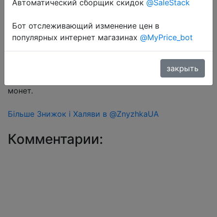
Автоматический сборщик скидок
@SaleStack
Бот отслеживающий изменение цен в
Перейти в магазин
популярных интернет магазинах
@MyPrice_bot
#Aliexpress
закрыть
Знижка монетками 10 Coins у додатку через розділ
монет.
Більше Знижок і Халяви в @ZnyzhkaUA
Комментарии: