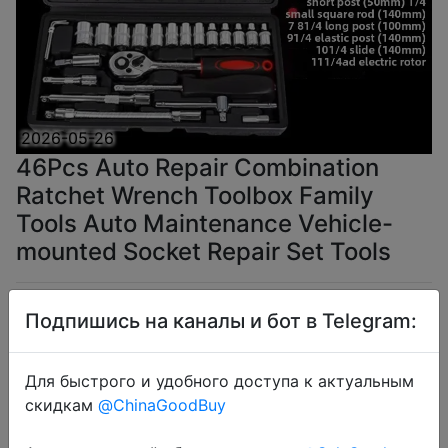
2026-05-26
46Pcs Auto Repair Combination
Ratchet Wrench Toolbox Family
Tools Auto Maintenance Vehicle-
mounted Socket Repair Set Tools
$5.35
Подпишись на каналы и бот в Telegram:
Для быстрого и удобного доступа к актуальным
скидкам
@ChinaGoodBuy
Coins