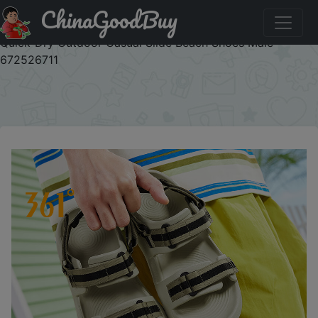
ChinaGoodBuy
Промокод на скидку :KEXY7J6BE18Y 361 Degrees Men's
Sandals 2025 Sports Waterproof Anti-Slip Lightweight
Quick-Dry Outdoor Casual Slide Beach Shoes Male
672526711
×