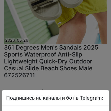
2026-05-26
361 Degrees Men's Sandals 2025
Sports Waterproof Anti-Slip
Lightweight Quick-Dry Outdoor
Casual Slide Beach Shoes Male
672526711
$23.96
Подпишись на каналы и бот в Telegram: