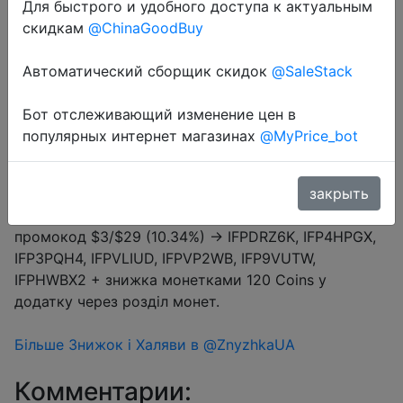
Для быстрого и удобного доступа к актуальным
Промокод:
"KEXY7J6BE18Y"
скидкам
@ChinaGoodBuy
Автоматический сборщик скидок
@SaleStack
Перейти в магазин
Бот отслеживающий изменение цен в
популярных интернет магазинах
@MyPrice_bot
#Aliexpress
#️⃣ #Aliexpress
закрыть
Купон продавця $2 (промокод KEXY7J6BE18Y) +
промокод $3/$29 (10.34%) → IFPDRZ6K, IFP4HPGX,
IFP3PQH4, IFPVLIUD, IFPVP2WB, IFP9VUTW,
IFPHWBX2 + знижка монетками 120 Coins у
додатку через розділ монет.
Більше Знижок і Халяви в @ZnyzhkaUA
Комментарии: