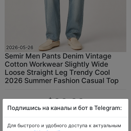
2026-05-26
Semir Men Pants Denim Vintage
Cotton Workwear Slightly Wide
Loose Straight Leg Trendy Cool
2026 Summer Fashion Casual Top
$20.23
Подпишись на каналы и бот в Telegram:
Для быстрого и удобного доступа к актуальным
Промокод:
"J1ODM35MUGXD"