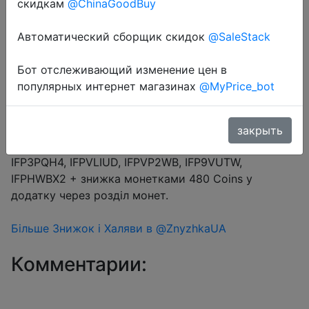
скидкам
@ChinaGoodBuy
Автоматический сборщик скидок
@SaleStack
Перейти в магазин
Бот отслеживающий изменение цен в
популярных интернет магазинах
@MyPrice_bot
#Aliexpress
Купон продавця $2 (промокод J1ODM35MUGXD) +
закрыть
промокод $3/$29 (10.34%) → IFPDRZ6K, IFP4HPGX,
IFP3PQH4, IFPVLIUD, IFPVP2WB, IFP9VUTW,
IFPHWBX2 + знижка монетками 480 Coins у
додатку через розділ монет.
Більше Знижок і Халяви в @ZnyzhkaUA
Комментарии: