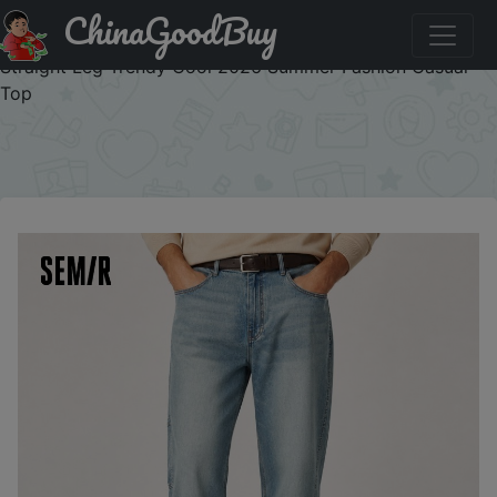
ChinaGoodBuy
Купить по скидке :J1ODM35MUGXD Semir Men Pants
Denim Vintage Cotton Workwear Slightly Wide Loose
Straight Leg Trendy Cool 2026 Summer Fashion Casual
Top
×