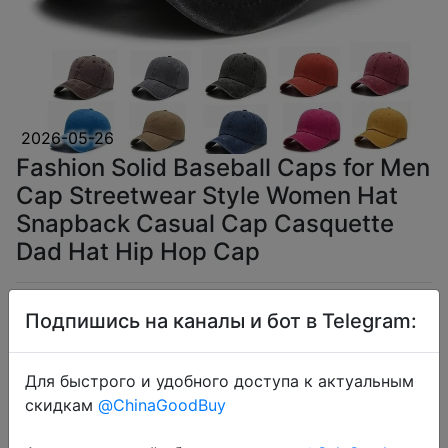
2026-05-26
Fashion Solid Baseball Caps for Men
Cap Streetwear Style Women Hat
Snapback Casual Cap Casquette
Dad Hat Hip Hop Cap
$2.1
Подпишись на каналы и бот в Telegram:
Для быстрого и удобного доступа к актуальным
скидкам
@ChinaGoodBuy
Coins