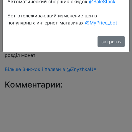
Автоматический сборщик скидок
@SaleStack
Бот отслеживающий изменение цен в
Перейти в магазин
популярных интернет магазинах
@MyPrice_bot
#Aliexpress
закрыть
Знижка монетками 155 Coins у додатку через
розділ монет.
Більше Знижок і Халяви в @ZnyzhkaUA
Комментарии: