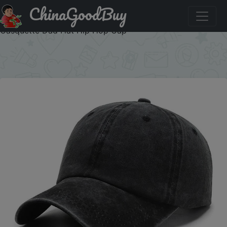
ChinaGoodBuy
Купить по скидке: Fashion Solid Baseball Caps for Men
Cap Streetwear Style Women Hat Snapback Casual Cap
Casquette Dad Hat Hip Hop Cap
×