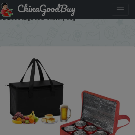
ChinaGoodBuy
Купить по скидке: Portable Lunch Cooler Bag Folding
Insulation Picnic Ice Pack Food Thermal Bag Drink Carrier
Insulated Bags Beer Delivery Bag
×