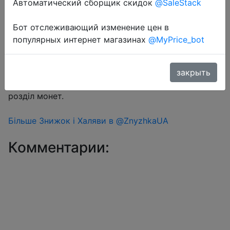
Автоматический сборщик скидок
@SaleStack
Бот отслеживающий изменение цен в
Перейти в магазин
популярных интернет магазинах
@MyPrice_bot
#Aliexpress
закрыть
Знижка монетками 78-91 Coins у додатку через
розділ монет.
Більше Знижок і Халяви в @ZnyzhkaUA
Комментарии: