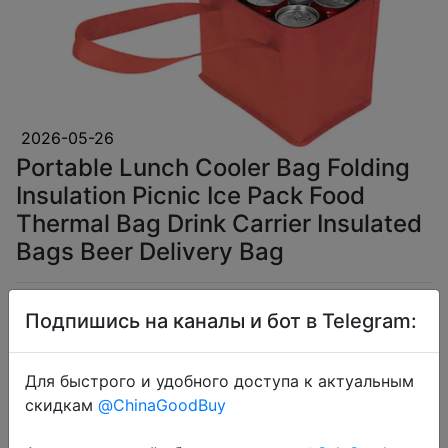
2026-05-26
Portable Lunch Cooler Bag Folding
Insulation Picnic Ice Pack Food
Thermal Bag Drink Carrier Insulated
Bags Beer Delivery Bag
$1.74
Подпишись на каналы и бот в Telegram:
Для быстрого и удобного доступа к актуальным
скидкам
@ChinaGoodBuy
Coins