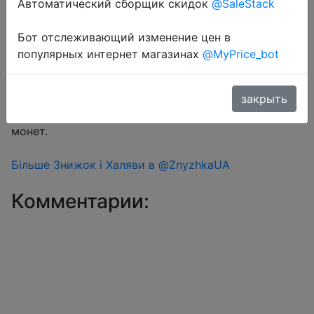
Автоматический сборщик скидок
@SaleStack
Бот отслеживающий изменение цен в
Перейти в магазин
популярных интернет магазинах
@MyPrice_bot
#Aliexpress
закрыть
Знижка монетками 41 Coins у додатку через розділ
монет.
Більше Знижок і Халяви в @ZnyzhkaUA
Комментарии: