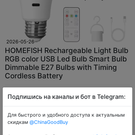
2026-05-26
HOMEFISH Rechargeable Light Bulb
RGB color USB Led Bulb Smart Bulb
Dimmable E27 Bulbs with Timing
Cordless Battery
$4.74
Подпишись на каналы и бот в Telegram:
Для быстрого и удобного доступа к актуальным
скидкам
@ChinaGoodBuy
Coins