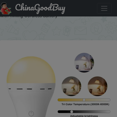
ChinaGoodBuy
Купить по акции: HOMEFISH Rechargeable Light Bulb
RGB color USB Led Bulb Smart Bulb Dimmable E27 Bulbs
with Timing Cordless Battery
×