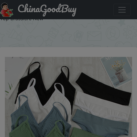
ChinaGoodBuy
Купить: CHRLEISURE Women Underwear Set Wireless
Lingerie Panties Bra Sexy G-String Seamless Tank Crop
Top Brassiere New
×