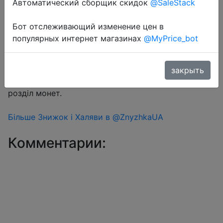
Автоматический сборщик скидок
@SaleStack
Бот отслеживающий изменение цен в
Перейти в магазин
популярных интернет магазинах
@MyPrice_bot
#Aliexpress
закрыть
Знижка монетками 163-187 Coins у додатку через
розділ монет.
Більше Знижок і Халяви в @ZnyzhkaUA
Комментарии: