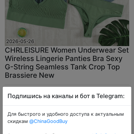
2026-05-26
CHRLEISURE Women Underwear Set
Wireless Lingerie Panties Bra Sexy
G-String Seamless Tank Crop Top
Brassiere New
$2.49
Подпишись на каналы и бот в Telegram:
Для быстрого и удобного доступа к актуальным
скидкам
@ChinaGoodBuy
Coins