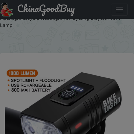
ChinaGoodBuy
Купить по распродаже : BK02 Bike Light USB
Rechargeable T6 LED Bicycle Lights 6 Modes MTB
Flashlight Bicycle Headlight for Cycling Bicycle Front
Lamp
×