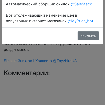
Автоматический сборщик скидок
@SaleStack
Бот отслеживающий изменение цен в
Перейти в магазин
популярных интернет магазинах
@MyPrice_bot
закрыть
#Aliexpress
Знижка монетками 158 Coins у додатку через
розділ монет.
Більше Знижок і Халяви в @ZnyzhkaUA
Комментарии: