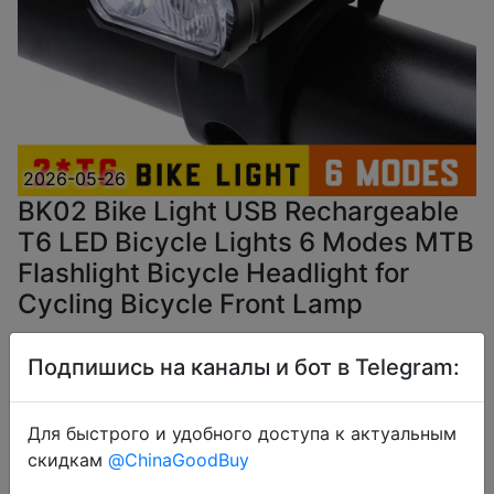
2026-05-26
BK02 Bike Light USB Rechargeable
T6 LED Bicycle Lights 6 Modes MTB
Flashlight Bicycle Headlight for
Cycling Bicycle Front Lamp
Подпишись на каналы и бот в Telegram:
$2.98
Для быстрого и удобного доступа к актуальным
скидкам
@ChinaGoodBuy
Coins