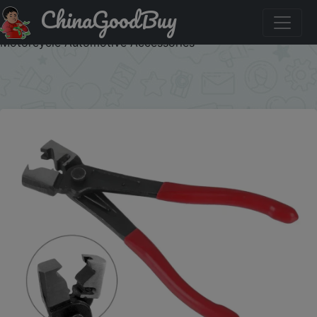
ChinaGoodBuy
Акция на: Car Oil Hose Crimping Plier Repair Tools
Calliper Vise Pipe Clamp Collar Clip Auto Repairing
Motorcycle Automotive Accessories
×