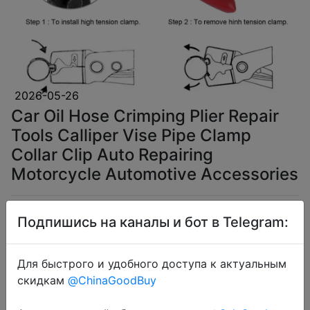
2026-05-26
Car Oil Hose Crimping Plier Repair
Tools Calliper Vise Pipe Clamp
Collar Clip Auto Repairing
Motorcycle Automotive Accessories
$4.16
Подпишись на каналы и бот в Telegram:
Для быстрого и удобного доступа к актуальным
скидкам
@ChinaGoodBuy
Coins