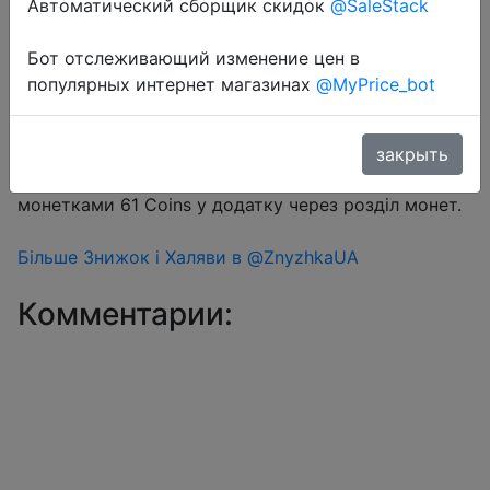
Автоматический сборщик скидок
@SaleStack
Бот отслеживающий изменение цен в
Перейти в магазин
популярных интернет магазинах
@MyPrice_bot
#Aliexpress
закрыть
Купон продавця $0.89 на сторінці товару + знижка
монетками 61 Coins у додатку через розділ монет.
Більше Знижок і Халяви в @ZnyzhkaUA
Комментарии: