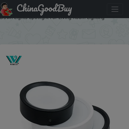
ChinaGoodBuy
Купить по скидке: LED Downlight 9W 12W 15W 18W
Surface Ceiling Lamp AC 220V 230V Round LED Panel
Down Lights Spotlight For Living Room Lighting
×