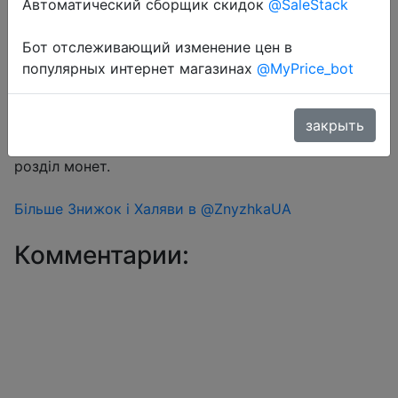
Автоматический сборщик скидок
@SaleStack
Бот отслеживающий изменение цен в
Перейти в магазин
популярных интернет магазинах
@MyPrice_bot
#Aliexpress
закрыть
Знижка монетками 123-213 Coins у додатку через
розділ монет.
Більше Знижок і Халяви в @ZnyzhkaUA
Комментарии: