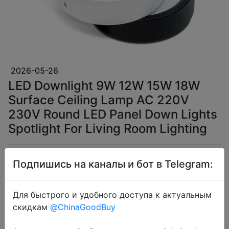
2026-05-26
LED Downlight 9W 12W 15W 18W
Surface Ceiling Lamp AC 220V
230V Round LED Panel Down Lights
Spotlight For Living Room Lighting
$2.6
Подпишись на каналы и бот в Telegram:
Для быстрого и удобного доступа к актуальным
скидкам
@ChinaGoodBuy
Coins