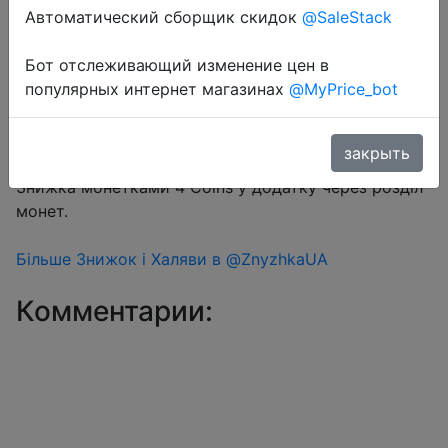
Автоматический сборщик скидок
@SaleStack
Перейти в магазин
Бот отслеживающий изменение цен в
популярных интернет магазинах
@MyPrice_bot
#Aliexpress
закрыть
Ціна за лот Black-3
Знижка монетками 4 Coins у додатку через розділ
монет.
Більше Знижок і Халяви в @ZnyzhkaUA
Комментарии: