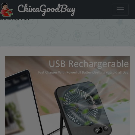
ChinaGoodBuy
Купить: Portable Mini Foldable 5 - Gear USB Rechargeable
Wall - Hanging Desk Fan for Office and Home Student
Desktop Fan
×