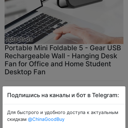
2026-05-26
Portable Mini Foldable 5 - Gear USB
Rechargeable Wall - Hanging Desk
Fan for Office and Home Student
Desktop Fan
$4.96
Подпишись на каналы и бот в Telegram:
Для быстрого и удобного доступа к актуальным
Coins
скидкам
@ChinaGoodBuy