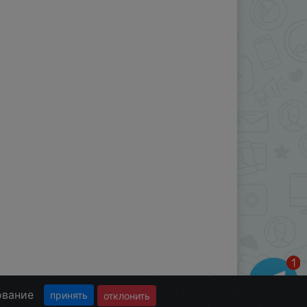
ование
принять
отклонить