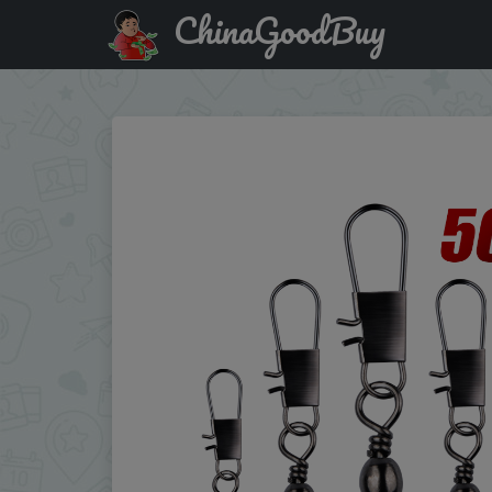
ChinaGoodBuy
Купить по распродаже : 50Pcs/Lot Fishing Connector Pin Be