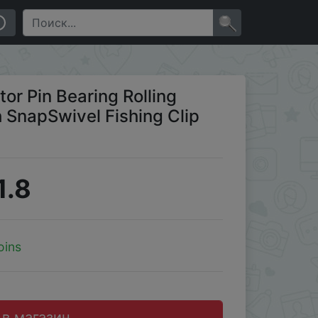
ing Clip Tackle Accessorie
×
or Pin Bearing Rolling
h SnapSwivel Fishing Clip
1.8
oins
 в магазин