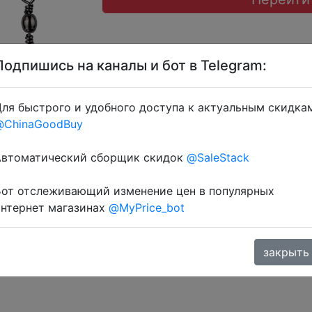
Подпишись на каналы и бот в Telegram:
ля быстрого и удобного доступа к актуальным скидка
@ChinaGoodBuy
ерез розділ монет.
Автоматический сборщик скидок
@SaleStack
Бот отслеживающий изменение цен в популярных
интернет магазинах
@MyPrice_bot
закрыть