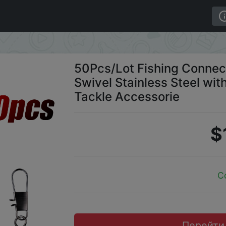
aring Rolling Swivel Stainless Steel with SnapSwivel Fish
50Pcs/Lot Fishing Connect
Swivel Stainless Steel wit
Tackle Accessorie
$
C
Перейти