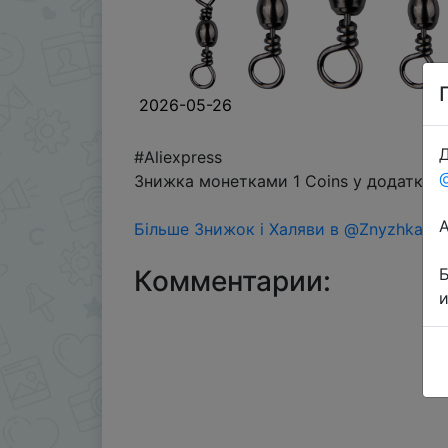
2026-05-26
Д
#Aliexpress
Знижка монетками 1 Coins у додатку ч
Більше Знижок і Халяви в @ZnyzhkaUA
Комментарии: