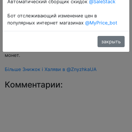
Автоматический сборщик скидок
@SaleStack
Бот отслеживающий изменение цен в
Перейти в магазин
популярных интернет магазинах
@MyPrice_bot
#Aliexpress
закрыть
Знижка монетками 2 Coins у додатку через розділ
монет.
Більше Знижок і Халяви в @ZnyzhkaUA
Комментарии: