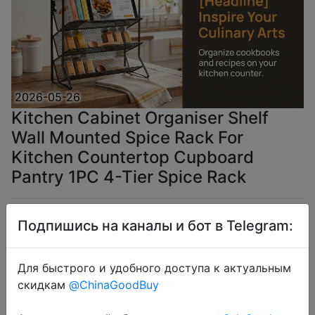
2026-05-26
Kitchen Cabinet Organiser Shelf
Wall Mounted Spice Rack For
Kitchen Countertop Cupboard
Pantry 1PC 4-Tier Spice Rack
$3.45
Подпишись на каналы и бот в Telegram:
Для быстрого и удобного доступа к актуальным
скидкам
@ChinaGoodBuy
Coins