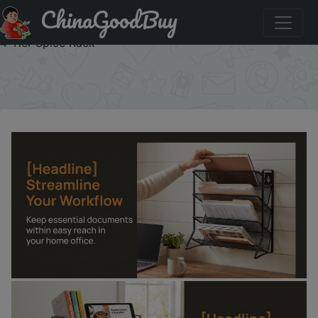
ChinaGoodBuy
Акция на: Kitchen Cabinet Organiser Shelf Wall Mounted
Spice Rack For Kitchen Countertop Cupboard Pantry 1PC
4-Tier Spice Rack
×