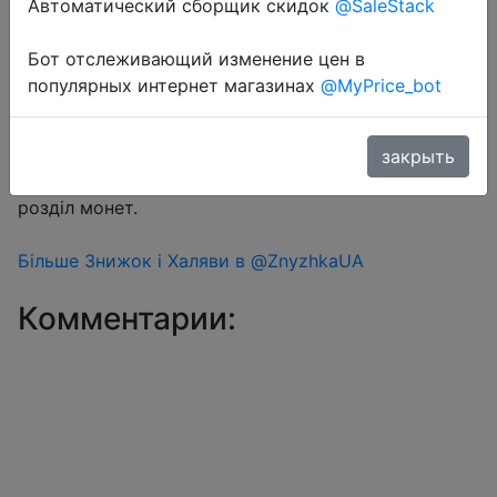
Автоматический сборщик скидок
@SaleStack
Бот отслеживающий изменение цен в
Перейти в магазин
популярных интернет магазинах
@MyPrice_bot
#Aliexpress
закрыть
Знижка монетками 109-234 Coins у додатку через
розділ монет.
Більше Знижок і Халяви в @ZnyzhkaUA
Комментарии: