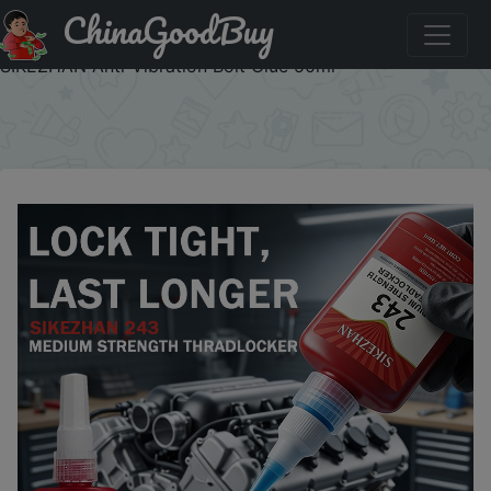
ChinaGoodBuy
Купить: 243 Anaerobic Adhesive Medium Strength
Threadlocker Blue Sealant for Metal Screw Lock
SIKEZHAN Anti-Vibration Bolt Glue 50ml
×