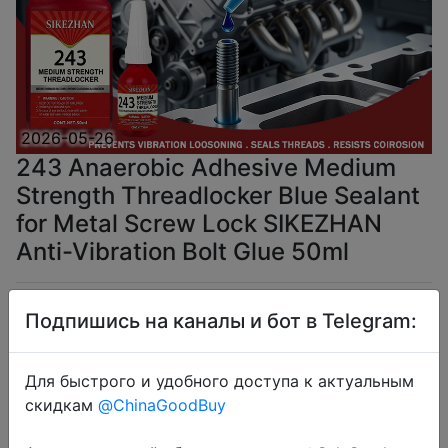
2026-05-26
243 Anaerobic Adhesive Medium
Strength Threadlocker Blue Sealant
for Metal Screw Lock SIKEZHAN
Anti-Vibration Bolt Glue 50ml
$1.64
Подпишись на каналы и бот в Telegram:
Для быстрого и удобного доступа к актуальным
скидкам
@ChinaGoodBuy
Coins