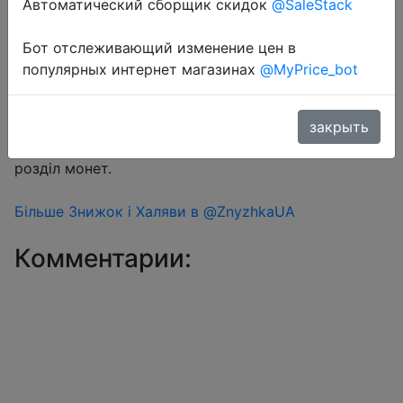
Автоматический сборщик скидок
@SaleStack
Бот отслеживающий изменение цен в
Перейти в магазин
популярных интернет магазинах
@MyPrice_bot
#Aliexpress
закрыть
Знижка монетками 83 Coins у додатку через
розділ монет.
Більше Знижок і Халяви в @ZnyzhkaUA
Комментарии: