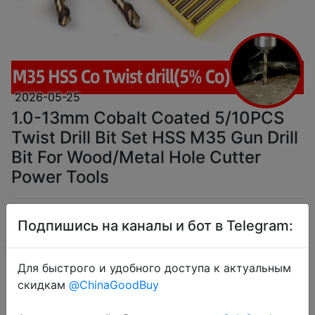
2026-05-25
1.0-13mm Cobalt Coated 5/10PCS
Twist Drill Bit Set HSS M35 Gun Drill
Bit For Wood/Metal Hole Cutter
Power Tools
$1.79
Подпишись на каналы и бот в Telegram:
Для быстрого и удобного доступа к актуальным
скидкам
@ChinaGoodBuy
Coins