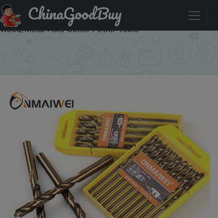
ChinaGoodBuy
Купить по распродаже : 1.0-13mm Cobalt Coated
5/10PCS Twist Drill Bit Set HSS M35 Gun Drill Bit For
Wood/Metal Hole Cutter Power Tools
×