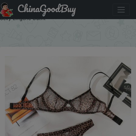
ChinaGoodBuy
Скидка на: Seamless Leopard Printed Underwire Bra and
Panty Set Women Underwear Lace See Through Push Up
Sexy Lingerie Outfit
×