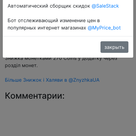
Автоматический сборщик скидок
@SaleStack
Бот отслеживающий изменение цен в
Перейти в магазин
популярных интернет магазинах
@MyPrice_bot
закрыть
#Aliexpress
Знижка монетками 270 Coins у додатку через
розділ монет.
Більше Знижок і Халяви в @ZnyzhkaUA
Комментарии: