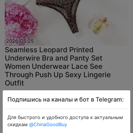
2026-05-25
Seamless Leopard Printed
Underwire Bra and Panty Set
Women Underwear Lace See
Through Push Up Sexy Lingerie
Outfit
Подпишись на каналы и бот в Telegram:
$4.79
Для быстрого и удобного доступа к актуальным
скидкам
@ChinaGoodBuy
Coins