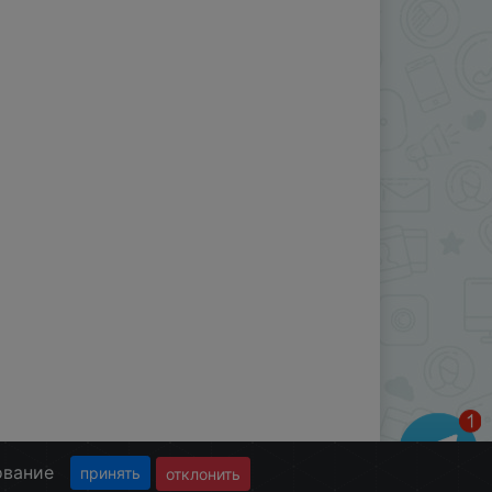
ование
принять
отклонить