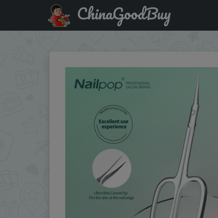
ChinaGoodBuy
Купить по скидке: Nailpop Cuticle Scissors Nail Cuticle C