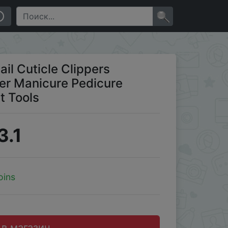
r Professional Nail Art Tools
×
ail Cuticle Clippers
er Manicure Pedicure
t Tools
3.1
oins
 в магазин