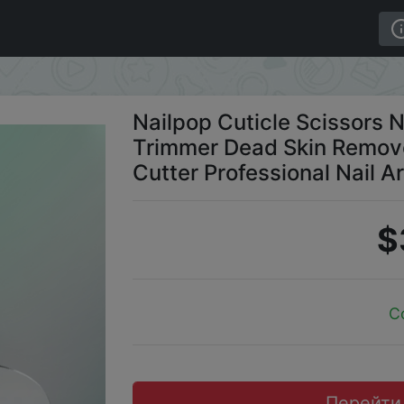
lippers Trimmer Dead Skin Remover Manicure Pedicure Cutte
Nailpop Cuticle Scissors N
Trimmer Dead Skin Remov
Cutter Professional Nail Ar
$
C
Перейти