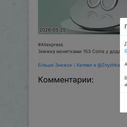
2026-05-25
Д
#Aliexpress
Знижка монетками 153 Coins у додатку
Більше Знижок і Халяви в @ZnyzhkaUA
Комментарии: