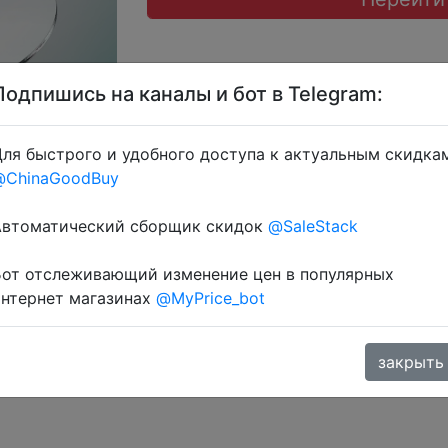
Подпишись на каналы и бот в Telegram:
ля быстрого и удобного доступа к актуальным скидка
@ChinaGoodBuy
 через розділ монет.
Автоматический сборщик скидок
@SaleStack
Бот отслеживающий изменение цен в популярных
интернет магазинах
@MyPrice_bot
закрыть