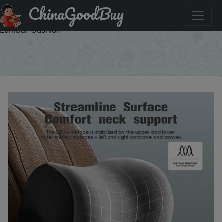
ChinaGoodBuy
Купить по скидке: Auto Memory Foam Neck Pillow Car
Headrest Cushion Protection Lumbar Backrest Cushion
Lumbar Cushion
×