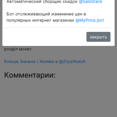
Автоматический сборщик скидок
@SaleStack
Бот отслеживающий изменение цен в
Перейти в магазин
популярных интернет магазинах
@MyPrice_bot
#Aliexpress
закрыть
Знижка монетками 227 Coins у додатку через
розділ монет.
Більше Знижок і Халяви в @ZnyzhkaUA
Комментарии: