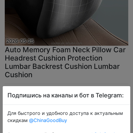
2026-05-25
Auto Memory Foam Neck Pillow Car
Headrest Cushion Protection
Lumbar Backrest Cushion Lumbar
Cushion
$5.32
Подпишись на каналы и бот в Telegram:
Для быстрого и удобного доступа к актуальным
скидкам
@ChinaGoodBuy
Coins