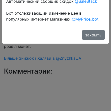
Автоматический сборщик скидок
@SaleStack
Бот отслеживающий изменение цен в
Перейти в магазин
популярных интернет магазинах
@MyPrice_bot
#Aliexpress
закрыть
Знижка монетками 211-235 Coins у додатку через
розділ монет.
Більше Знижок і Халяви в @ZnyzhkaUA
Комментарии: