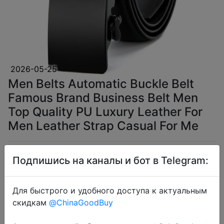
2026-05-25
Men Belts Automatic Buckle Belt
Famous Brand Business Belt Men
Top Quality PU Luxury Leather For
Men Leather Strap Casual For Me
$2.91
Подпишись на каналы и бот в Telegram:
Для быстрого и удобного доступа к актуальным
скидкам
@ChinaGoodBuy
Coins