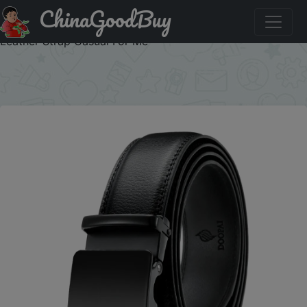
ChinaGoodBuy
Купить: Men Belts Automatic Buckle Belt Famous Brand
Business Belt Men Top Quality PU Luxury Leather For Men
Leather Strap Casual For Me
×