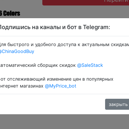
Подпишись на каналы и бот в Telegram:
ля быстрого и удобного доступа к актуальным скидка
@ChinaGoodBuy
 через розділ монет.
Автоматический сборщик скидок
@SaleStack
Бот отслеживающий изменение цен в популярных
интернет магазинах
@MyPrice_bot
закрыть