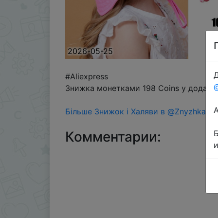
2026-05-25
Д
#Aliexpress
Знижка монетками 198 Coins у додатку
Більше Знижок і Халяви в @ZnyzhkaUA
Комментарии: