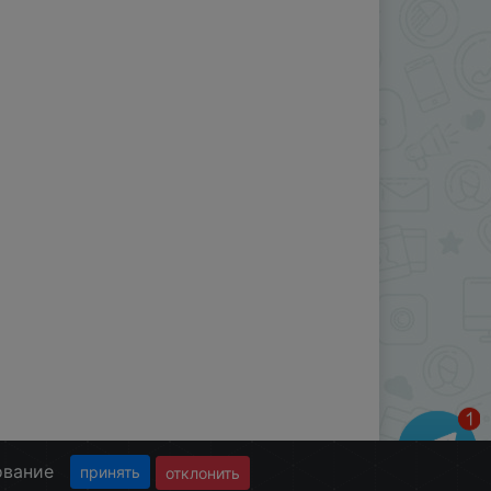
ование
принять
отклонить