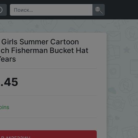
Ear Cover Caps 0-8 Years
×
s Girls Summer Cartoon
ch Fisherman Bucket Hat
Years
.45
oins
 в магазин