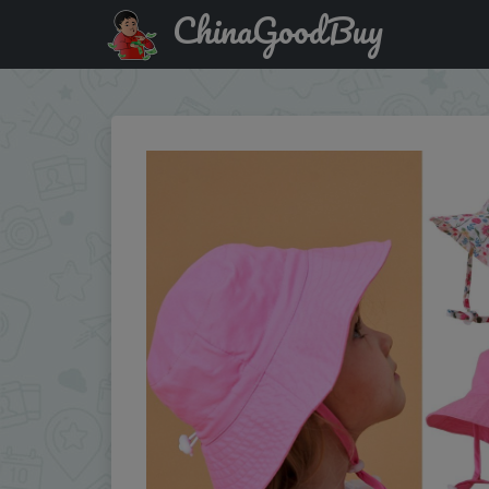
ChinaGoodBuy
Акция на: Children Hat Toddler Boys Girls Summer Carto