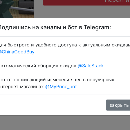
Подпишись на каналы и бот в Telegram:
ля быстрого и удобного доступа к актуальным скидка
@ChinaGoodBuy
ерез розділ монет.
Автоматический сборщик скидок
@SaleStack
Бот отслеживающий изменение цен в популярных
интернет магазинах
@MyPrice_bot
закрыть