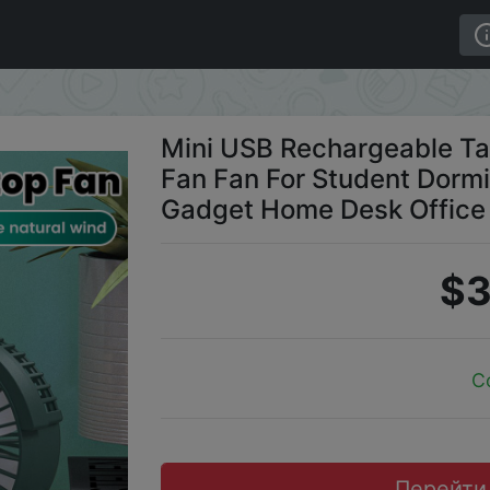
SB Small Fan Fan For Student Dormitory Computer Summer
Mini USB Rechargeable Ta
Fan Fan For Student Dor
Gadget Home Desk Office
$3
C
Перейти