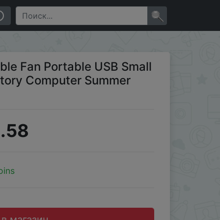
 Gadget Home Desk Office
×
ble Fan Portable USB Small
mitory Computer Summer
.58
oins
 в магазин