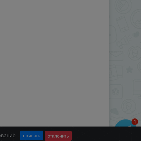
ование
принять
отклонить