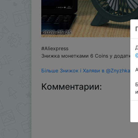
2026-05-25
Д
#Aliexpress
Знижка монетками 6 Coins у додатку ч
Більше Знижок і Халяви в @ZnyzhkaUA
Комментарии: