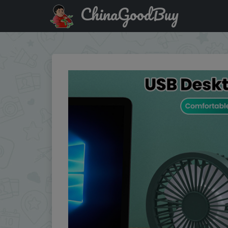
ChinaGoodBuy
Скидка на: Mini USB Rechargeable Table Fan Portable U