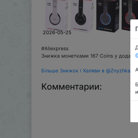
2026-05-25
Д
#Aliexpress
Знижка монетками 167 Coins у додатку
Більше Знижок і Халяви в @ZnyzhkaUA
Комментарии: