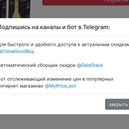
Подпишись на каналы и бот в Telegram:
ля быстрого и удобного доступа к актуальным скидка
@ChinaGoodBuy
 через розділ монет.
Автоматический сборщик скидок
@SaleStack
Бот отслеживающий изменение цен в популярных
интернет магазинах
@MyPrice_bot
закрыть