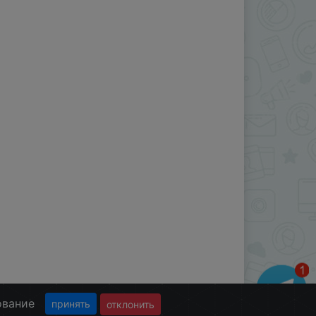
ование
принять
отклонить