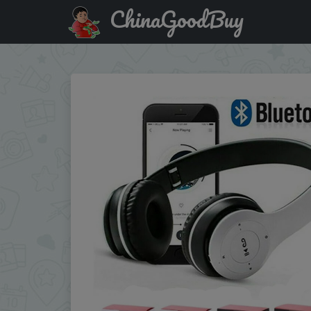
ChinaGoodBuy
Купить по распродаже : Handsfree Wireless Headphones 