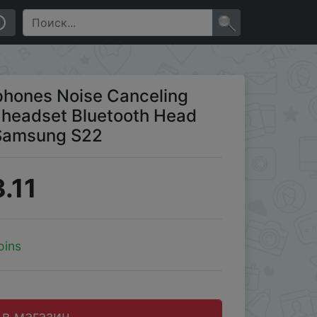
oth Head Phone for iPhone Huawei Samsung S22
×
phones Noise Canceling
headset Bluetooth Head
 Samsung S22
.11
oins
 в магазин