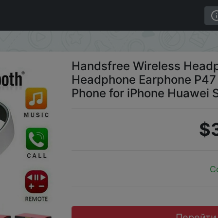
Noise Canceling Headphone Earphone P47 headset Blueto
Handsfree Wireless Head
Headphone Earphone P47 
Phone for iPhone Huawei
$3
C
Перейти