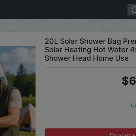
r Camping Solar Heating Hot Water 45°C with Removable
20L Solar Shower Bag Pr
Solar Heating Hot Water 
Shower Head Home Use
$6
C
Перейти