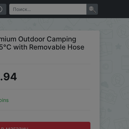
 Hose Shower Head Home Use
×
emium Outdoor Camping
45°C with Removable Hose
.94
oins
 в магазин