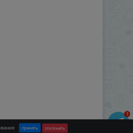
ование
принять
отклонить