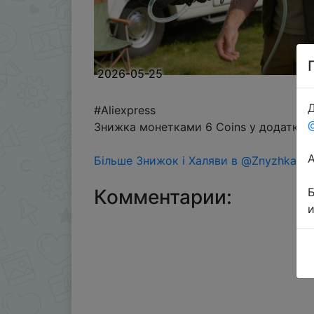
2026-05-25
Д
#Aliexpress
Знижка монетками 6 Coins у додатку ч
Більше Знижок і Халяви в @ZnyzhkaUA
Комментарии: