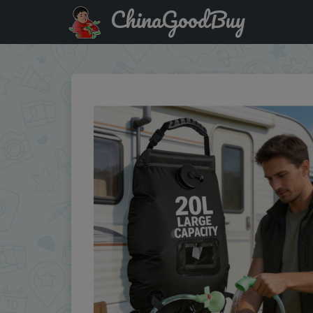
ChinaGoodBuy
Купить по акции: 20L Solar Shower Bag Premium Outdoo