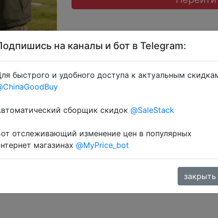
Подпишись на каналы и бот в Telegram:
ля быстрого и удобного доступа к актуальным скидка
@ChinaGoodBuy
ерез розділ монет.
Автоматический сборщик скидок
@SaleStack
Бот отслеживающий изменение цен в популярных
интернет магазинах
@MyPrice_bot
закрыть