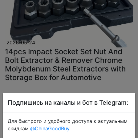
2026-05-24
14pcs Impact Socket Set Nut And
Bolt Extractor & Remover Chrome
Molybdenum Steel Extractors with
Storage Box for Automotive
$7.36
Подпишись на каналы и бот в Telegram:
Для быстрого и удобного доступа к актуальным
Coins
скидкам
@ChinaGoodBuy