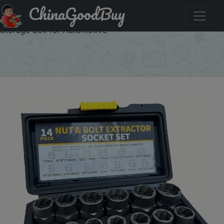
ChinaGoodBuy
Акция на: 14pcs Impact Socket Set Nut And Bolt Extractor
& Remover Chrome Molybdenum Steel Extractors with
Storage Box for Automotive
×