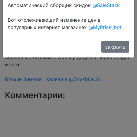
Автоматический сборщик скидок
@SaleStack
Перейти в магазин
Бот отслеживающий изменение цен в
популярных интернет магазинах
@MyPrice_bot
#Aliexpress
закрыть
Ціна за лот S-14pcs-008
Знижка монетками 7 Coins у додатку через розділ
монет.
Більше Знижок і Халяви в @ZnyzhkaUA
Комментарии: