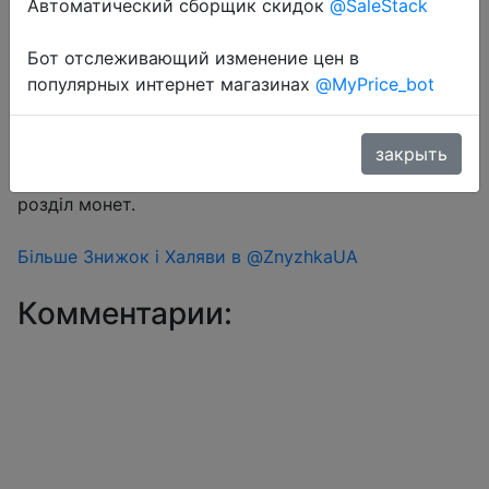
Автоматический сборщик скидок
@SaleStack
Бот отслеживающий изменение цен в
Перейти в магазин
популярных интернет магазинах
@MyPrice_bot
#Aliexpress
закрыть
Знижка монетками 224 Coins у додатку через
розділ монет.
Більше Знижок і Халяви в @ZnyzhkaUA
Комментарии: