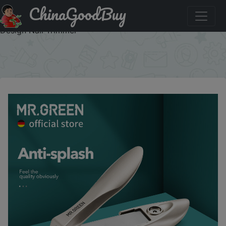
ChinaGoodBuy
Купить по скидке: MR.GREEN Anti Splash Nail Clippers
Stainless Steel Fingernail Cutter Manicure Tools Bionics
Design Nail Trimmer
×