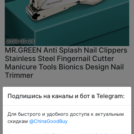
2026-05-24
MR.GREEN Anti Splash Nail Clippers
Stainless Steel Fingernail Cutter
Manicure Tools Bionics Design Nail
Trimmer
$4.04
Подпишись на каналы и бот в Telegram:
Для быстрого и удобного доступа к актуальным
скидкам
@ChinaGoodBuy
Coins