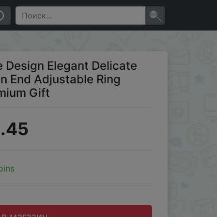
ng Women Jewelry Party Premium Gift
×
 Design Elegant Delicate
n End Adjustable Ring
mium Gift
.45
oins
 в магазин