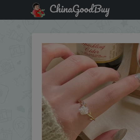
ChinaGoodBuy
Купить по акции: New Fashion Trend Unique Design Elegan