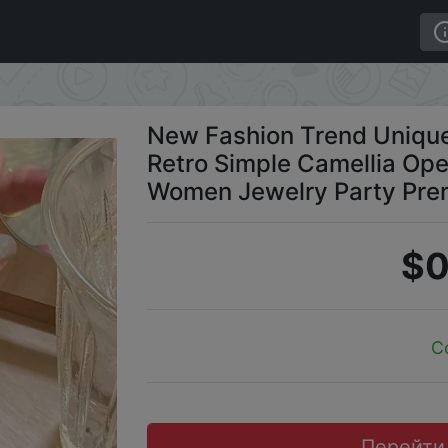
t Delicate Retro Simple Camellia Open End Adjustable Ri
New Fashion Trend Unique
Retro Simple Camellia Ope
Women Jewelry Party Pre
$0
C
Перейти