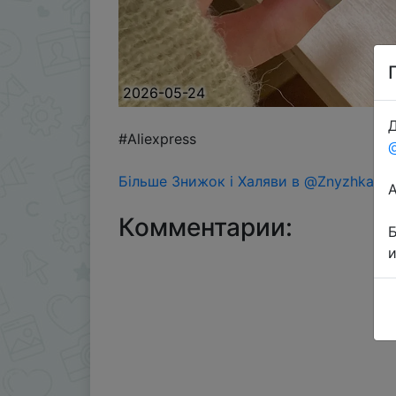
2026-05-24
Д
#Aliexpress
Більше Знижок і Халяви в @ZnyzhkaUA
Комментарии: