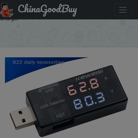
ChinaGoodBuy
Купить по скидке: convenientUSB Current Voltage
Charging Detector Tester Battery Voltmeter Ammeter
Charger
×