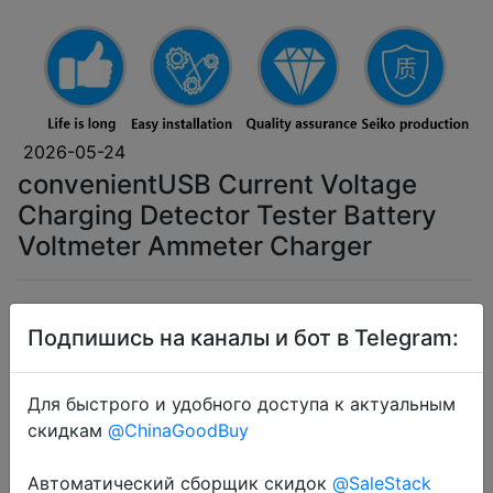
2026-05-24
convenientUSB Current Voltage
Charging Detector Tester Battery
Voltmeter Ammeter Charger
$2.75
Подпишись на каналы и бот в Telegram:
Для быстрого и удобного доступа к актуальным
Coins
скидкам
@ChinaGoodBuy
Автоматический сборщик скидок
@SaleStack