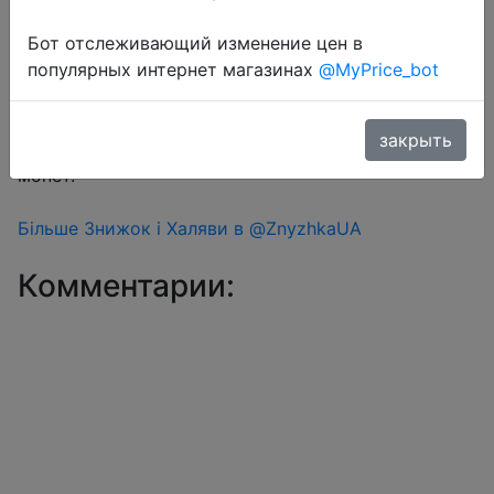
Перейти в магазин
Бот отслеживающий изменение цен в
популярных интернет магазинах
@MyPrice_bot
#Aliexpress
закрыть
Знижка монетками 2 Coins у додатку через розділ
монет.
Більше Знижок і Халяви в @ZnyzhkaUA
Комментарии: