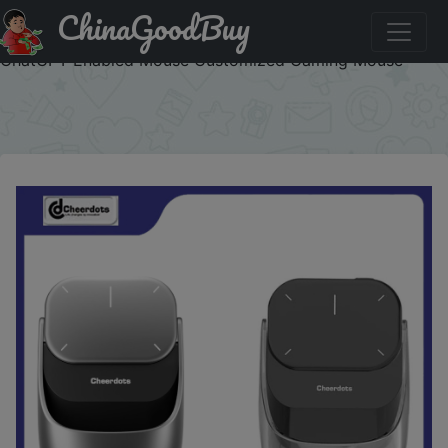
ChinaGoodBuy
Купить по скидке: Cheerdots 2 Detachable Air Mouse
Wireless Touchpad All-in-one Pocket AI Recording
ChatGPT Enabled Mouse Customized Gaming Mouse
×