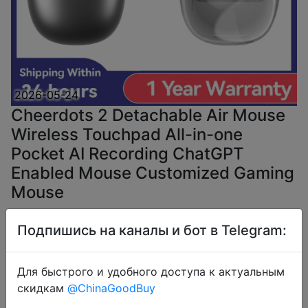
2026-05-24
Cheerdots 2 Detachable Air Mouse
Wireless Touchpad All-in-one
Pocket AI Recording ChatGPT
Enabled Mouse Customized Gaming
Mouse
Подпишись на каналы и бот в Telegram:
$32.64
Для быстрого и удобного доступа к актуальным
скидкам
@ChinaGoodBuy
Coins