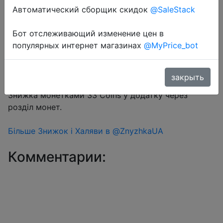
Автоматический сборщик скидок
@SaleStack
Бот отслеживающий изменение цен в
Перейти в магазин
популярных интернет магазинах
@MyPrice_bot
закрыть
#Aliexpress
Знижка монетками 33 Coins у додатку через
розділ монет.
Більше Знижок і Халяви в @ZnyzhkaUA
Комментарии: