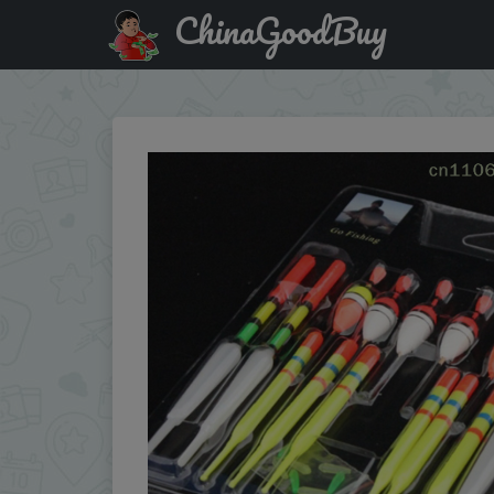
ChinaGoodBuy
Акция на: （Summer4）1 Set (15 Pieces) Of Float, Fishing Ge