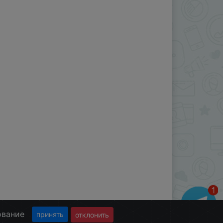
ование
принять
отклонить