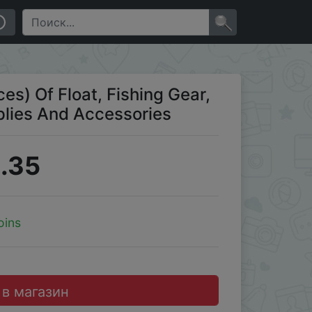
×
s) Of Float, Fishing Gear,
pplies And Accessories
.35
oins
 в магазин