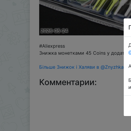
2026-05-24
Д
#Aliexpress
Знижка монетками 45 Coins у додатку 
Більше Знижок і Халяви в @ZnyzhkaUA
Комментарии: