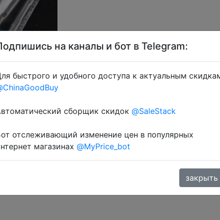
Подпишись на каналы и бот в Telegram:
ля быстрого и удобного доступа к актуальным скидка
@ChinaGoodBuy
через розділ монет.
Автоматический сборщик скидок
@SaleStack
Бот отслеживающий изменение цен в популярных
интернет магазинах
@MyPrice_bot
закрыть