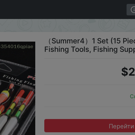
ar, Fishing Tools, Fishing Supplies And Accessories
（Summer4）1 Set (15 Piece
Fishing Tools, Fishing Su
$2
C
Перейти