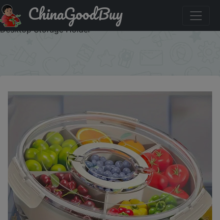
ChinaGoodBuy
Акция на: Divided Rotating Serving Tray With Lid Handle
Snack Container For Fruit Veggie Charcuterie Party Clear
Desktop Storage Holder
×