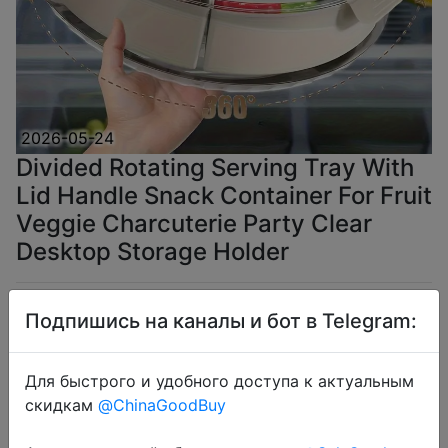
2026-05-24
Divided Rotating Serving Tray With
Lid Handle Snack Container For Fruit
Veggie Charcuterie Party Clear
Desktop Storage Holder
$5.39
Подпишись на каналы и бот в Telegram:
Для быстрого и удобного доступа к актуальным
скидкам
@ChinaGoodBuy
Coins