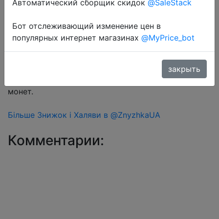
Автоматический сборщик скидок
@SaleStack
Бот отслеживающий изменение цен в
Перейти в магазин
популярных интернет магазинах
@MyPrice_bot
#Aliexpress
закрыть
Знижка монетками 10 Coins у додатку через розділ
монет.
Більше Знижок і Халяви в @ZnyzhkaUA
Комментарии: