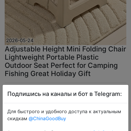
2026-05-24
Adjustable Height Mini Folding Chair
Lightweight Portable Plastic
Outdoor Seat Perfect for Camping
Fishing Great Holiday Gift
$3.78
Подпишись на каналы и бот в Telegram:
Для быстрого и удобного доступа к актуальным
скидкам
@ChinaGoodBuy
Coins