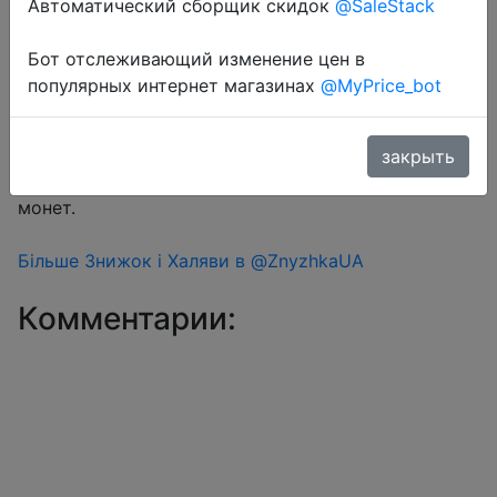
Автоматический сборщик скидок
@SaleStack
Бот отслеживающий изменение цен в
Перейти в магазин
популярных интернет магазинах
@MyPrice_bot
#Aliexpress
закрыть
Знижка монетками 3 Coins у додатку через розділ
монет.
Більше Знижок і Халяви в @ZnyzhkaUA
Комментарии: