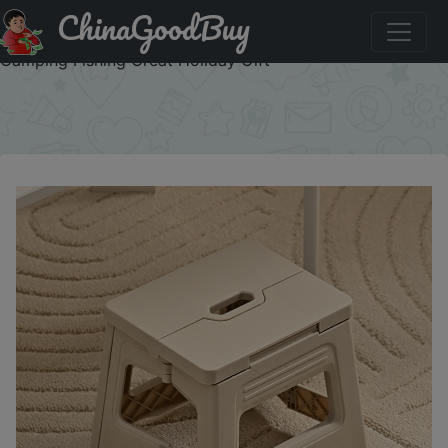
ChinaGoodBuy
Купить по акции: Adjustable Height Mini Folding Chair
Lightweight Portable Plastic Outdoor Seat Perfect for
Camping Fishing Great Holiday Gift
×