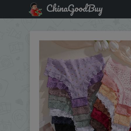
ChinaGoodBuy
Купить по акции: 3Pcs Cotton Lace Patchwork Bikini Panti