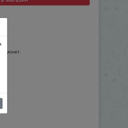
м
іл монет.