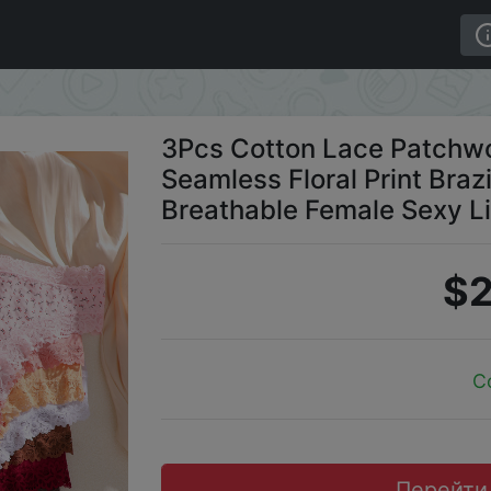
es Women Seamless Floral Print Brazilian Pants Low Waist 
3Pcs Cotton Lace Patchwo
Seamless Floral Print Braz
Breathable Female Sexy Li
$2
C
Перейти