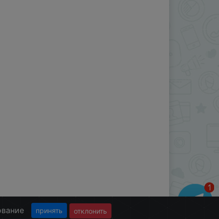
ование
принять
отклонить