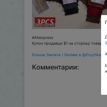
2026-05-24
Д
#Aliexpress
Купон продавця $1 на сторінці товару 
Більше Знижок і Халяви в @ZnyzhkaUA
Комментарии: