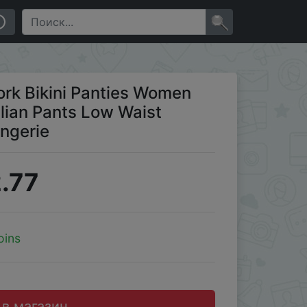
Breathable Female Sexy Lingerie
×
rk Bikini Panties Women
ilian Pants Low Waist
ngerie
.77
oins
 в магазин