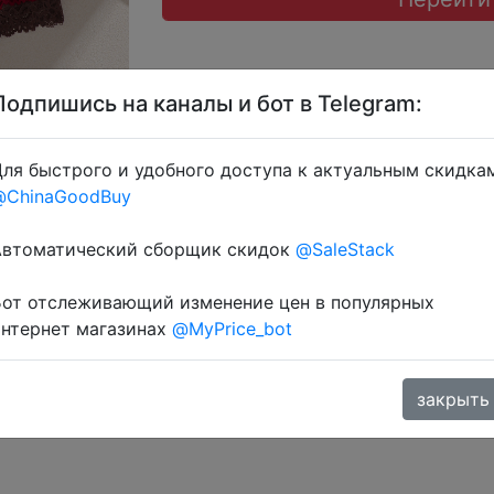
Подпишись на каналы и бот в Telegram:
ля быстрого и удобного доступа к актуальным скидка
@ChinaGoodBuy
+ знижка монетками 115-124 Coins у додатку через розд
Автоматический сборщик скидок
@SaleStack
Бот отслеживающий изменение цен в популярных
интернет магазинах
@MyPrice_bot
закрыть