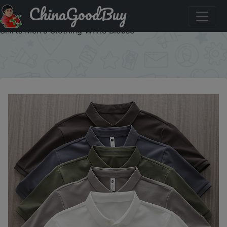
ChinaGoodBuy
Купить по скидке: Dukeen Solid Color Polo Shirts for Men
Short-Sleeved Golf Wear Summer Korea Style Plain T-
Shirts Men's Clothing White Blouse
×