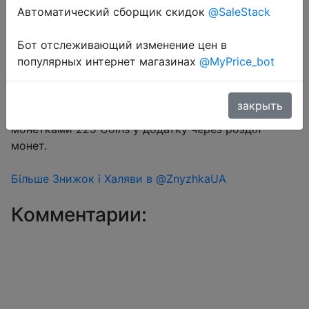
Автоматический сборщик скидок
@SaleStack
Перейти в магазин
Бот отслеживающий изменение цен в
популярных интернет магазинах
@MyPrice_bot
#Aliexpress
закрыть
Купон продавця $1.03 на сторінці товару + знижка
монетками 225 Coins у додатку через розділ
монет.
Більше Знижок і Халяви в @ZnyzhkaUA
Комментарии: