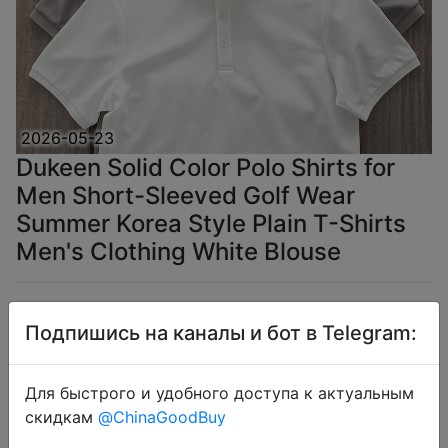
2026-05-23
Dukeen Solid Color Polo Shirts for
Men Short-Sleeved Golf Wear
Summer Korea Style Plain T-Shirts
Men's Clothing White Blouse
$12.87
Подпишись на каналы и бот в Telegram:
Для быстрого и удобного доступа к актуальным
Coins
скидкам
@ChinaGoodBuy