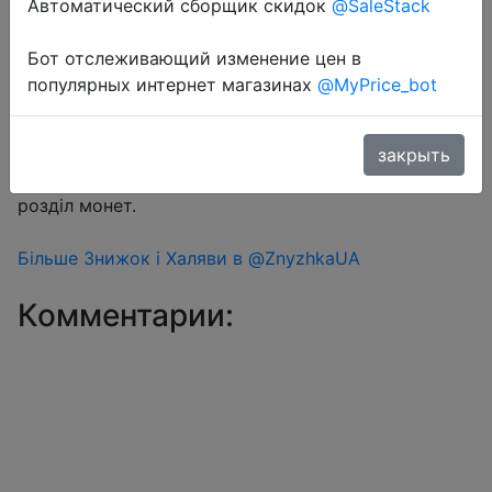
Автоматический сборщик скидок
@SaleStack
Бот отслеживающий изменение цен в
Перейти в магазин
популярных интернет магазинах
@MyPrice_bot
#Aliexpress
закрыть
Знижка монетками 205-211 Coins у додатку через
розділ монет.
Більше Знижок і Халяви в @ZnyzhkaUA
Комментарии: