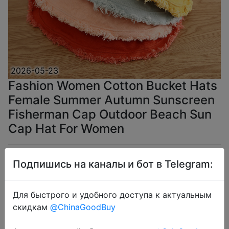
2026-05-23
Fashion Women Cotton Bucket Hats
Female Summer Autumn Sunscreen
Fisherman Cap Outdoor Beach Sun
Cap Hat For Women
$3.34
Подпишись на каналы и бот в Telegram:
Для быстрого и удобного доступа к актуальным
скидкам
@ChinaGoodBuy
Coins