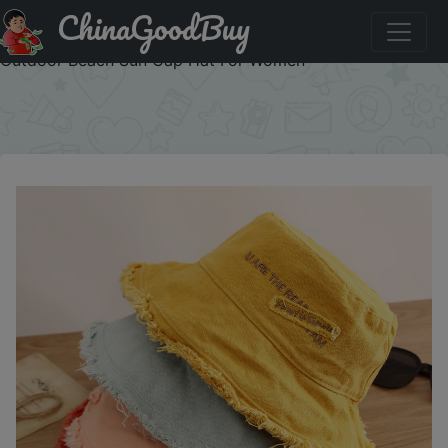
ChinaGoodBuy
Купить по акции: Fashion Women Cotton Bucket Hats
Female Summer Autumn Sunscreen Fisherman Cap
Outdoor Beach Sun Cap Hat For Women
×