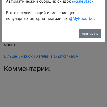
Автоматический сборщик скидок
@SaleStack
Бот отслеживающий изменение цен в
Перейти в магазин
популярных интернет магазинах
@MyPrice_bot
#Aliexpress
закрыть
Знижка монетками 9 Coins у додатку через розділ
монет.
Більше Знижок і Халяви в @ZnyzhkaUA
Комментарии: