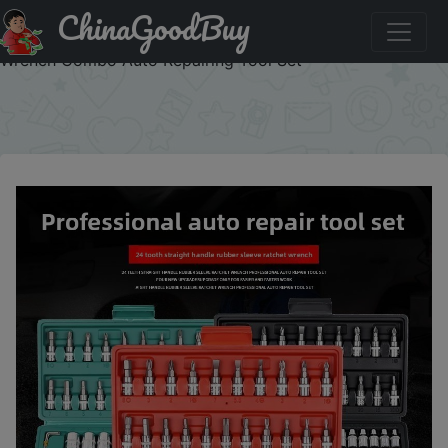
ChinaGoodBuy
Купить по распродаже : NEW Family Tools Kit 46 Piece
1/4 Inch Socket Set Car Repair Tool Ratchet Torque
Wrench Combo Auto Repairing Tool Set
×