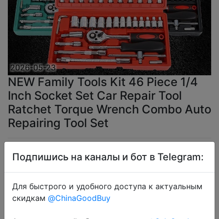
2026-05-23
NEW Family Tools Kit 46 Piece 1/4
Inch Socket Set Car Repair Tool
Ratchet Torque Wrench Combo Auto
Repairing Tool Set
$5.26
Подпишись на каналы и бот в Telegram:
Для быстрого и удобного доступа к актуальным
скидкам
@ChinaGoodBuy
Coins