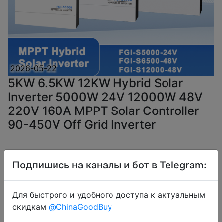
2026-05-22
5KW 6.5KW 12KW Hybrid Solar
Inverter 5000W 24V 12000W 48V
220V 160A MPPT Solar Controller
90-450V Off Grid Inverter
$250.19
Подпишись на каналы и бот в Telegram:
Для быстрого и удобного доступа к актуальным
Промокод:
"SSUA30"
скидкам
@ChinaGoodBuy