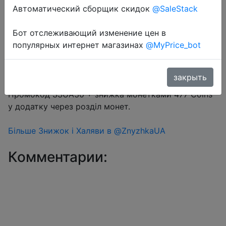
Автоматический сборщик скидок
@SaleStack
Перейти в магазин
Бот отслеживающий изменение цен в
популярных интернет магазинах
@MyPrice_bot
#Aliexpress
закрыть
5KW 24V - WITHOUT WIFI
Промокод SSUA30 + знижка монетками 477 Coins
у додатку через розділ монет.
Більше Знижок і Халяви в @ZnyzhkaUA
Комментарии: