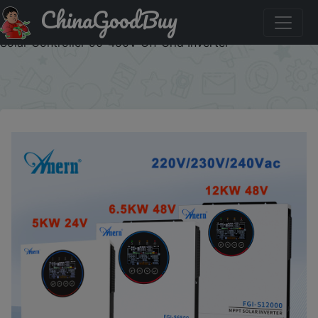
ChinaGoodBuy
Купить с промокодом :SSUA30 5KW 6.5KW 12KW Hybrid
Solar Inverter 5000W 24V 12000W 48V 220V 160A MPPT
Solar Controller 90-450V Off Grid Inverter
×