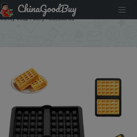
ChinaGoodBuy
Акция на: 1/2 Piece Silicone Waffle Mold, Kitchen Waffle
Maker Square Waffle Mold for Cake Chocolate Craft
Candy Soap Pastry Accessories
×