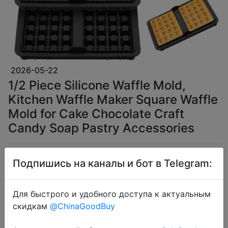
2026-05-22
1/2 Piece Silicone Waffle Mold,
Kitchen Waffle Maker Square Waffle
Mold for Cake Chocolate Craft
Candy Soap Pastry Accessories
$2.5
Подпишись на каналы и бот в Telegram:
Для быстрого и удобного доступа к актуальным
скидкам
@ChinaGoodBuy
Coins