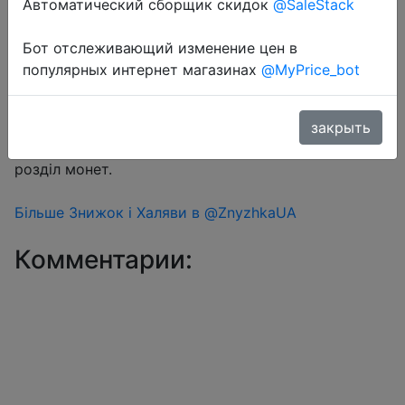
Автоматический сборщик скидок
@SaleStack
Бот отслеживающий изменение цен в
Перейти в магазин
популярных интернет магазинах
@MyPrice_bot
#Aliexpress
закрыть
Знижка монетками 192 Coins у додатку через
розділ монет.
Більше Знижок і Халяви в @ZnyzhkaUA
Комментарии: