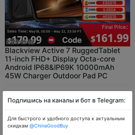
2026-05-22
Blackview Active 7 RuggedTablet
11-inch FHD+ Display Octa-core
Android IP68&IP69K 10000mAh
45W Charger Outdoor Pad PC
$170.04
Подпишись на каналы и бот в Telegram:
Для быстрого и удобного доступа к актуальным
Промокод:
"SSUA18"
скидкам
@ChinaGoodBuy