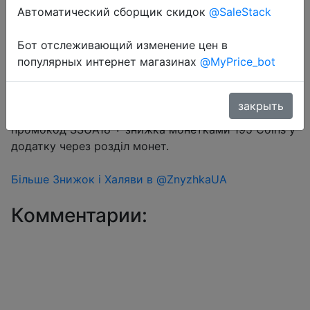
Автоматический сборщик скидок
@SaleStack
Перейти в магазин
Бот отслеживающий изменение цен в
популярных интернет магазинах
@MyPrice_bot
#Aliexpress
закрыть
Купон продавця $5 (промокод UP75CK25) +
промокод SSUA18 + знижка монетками 195 Coins у
додатку через розділ монет.
Більше Знижок і Халяви в @ZnyzhkaUA
Комментарии: