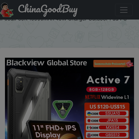
ChinaGoodBuy
Купить с промокодом :SSUA18 Blackview Active 7
RuggedTablet 11-inch FHD+ Display Octa-core Android
IP68&IP69K 10000mAh 45W Charger Outdoor Pad PC
×