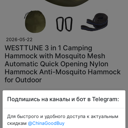
2026-05-22
WESTTUNE 3 in 1 Camping
Hammock with Mosquito Mesh
Automatic Quick Opening Nylon
Hammock Anti-Mosquito Hammock
for Outdoor
$20.92
Подпишись на каналы и бот в Telegram:
Для быстрого и удобного доступа к актуальным
скидкам
@ChinaGoodBuy
Промокод:
"IFPDPLSR"