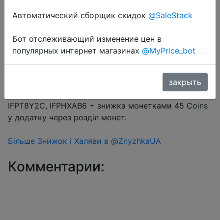
Автоматический сборщик скидок
@SaleStack
Бот отслеживающий изменение цен в
Перейти в магазин
популярных интернет магазинах
@MyPrice_bot
#Aliexpress
закрыть
Промокод $2/$15 (13.33%) → IFPDPLSR, IFPJLLGQ,
IFPT8Y2C, IFPHXAB6 + знижка монетками 45 Coins
у додатку через розділ монет.
Більше Знижок і Халяви в @ZnyzhkaUA
Комментарии: