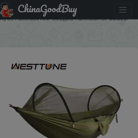
ChinaGoodBuy
Купить по скидке :IFPDPLSR WESTTUNE 3 in 1 Camping
Hammock with Mosquito Mesh Automatic Quick Opening
Nylon Hammock Anti-Mosquito Hammock for Outdoor
×