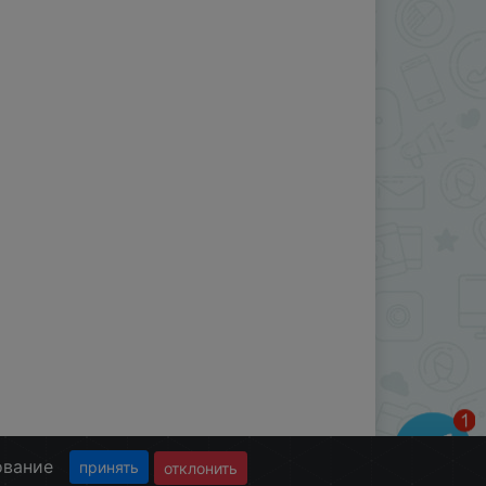
ование
принять
отклонить