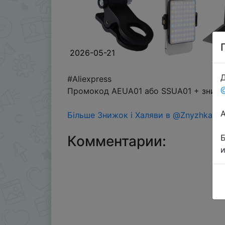
2026-05-21
Д
#Aliexpress
Промокод AEUA01 або SSUA01 + знижка
Більше Знижок і Халяви в @ZnyzhkaUA
Комментарии: