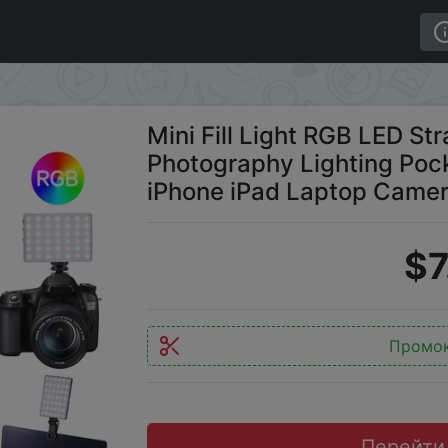
aight Pocket Video Photography Lighting Pocket Live Vlo
Mini Fill Light RGB LED St
Photography Lighting Pock
iPhone iPad Laptop Came
$7
Промо
Перейти