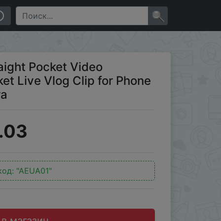
g Clip for Phone iPhone iPad Laptop Camera
×
raight Pocket Video
et Live Vlog Clip for Phone
ra
.03
код:
"AEUA01"
 в магазин