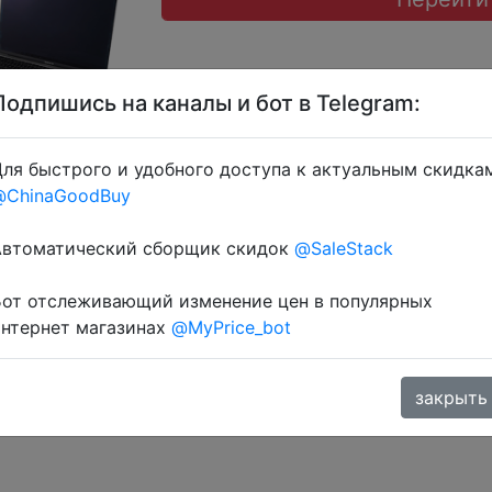
Подпишись на каналы и бот в Telegram:
ля быстрого и удобного доступа к актуальным скидка
@ChinaGoodBuy
 монетками 251 Coins у додатку через розділ монет.
Автоматический сборщик скидок
@SaleStack
Бот отслеживающий изменение цен в популярных
интернет магазинах
@MyPrice_bot
закрыть