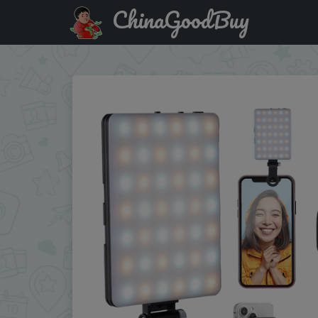
ChinaGoodBuy
Купить с промокодом :AEUA01 Mini Fill Light RGB LED Str