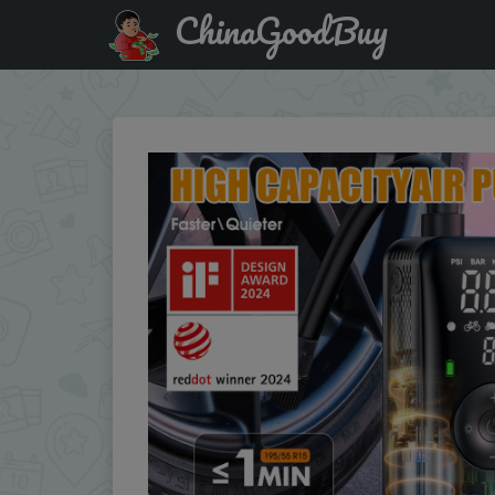
ChinaGoodBuy
Купить с промокодом :IFPDPLSR CARSUN Rechargeable Tire 