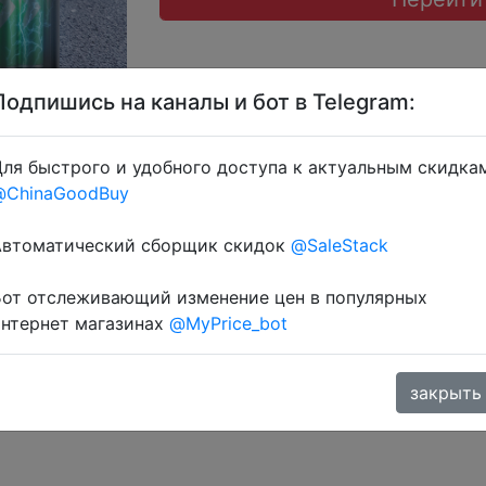
Подпишись на каналы и бот в Telegram:
ля быстрого и удобного доступа к актуальным скидка
@ChinaGoodBuy
 IFPJLLGQ, IFPT8Y2C, IFPHXAB6 + знижка монетками 118 
Автоматический сборщик скидок
@SaleStack
Бот отслеживающий изменение цен в популярных
интернет магазинах
@MyPrice_bot
закрыть