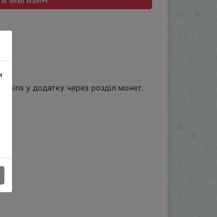
м
Coins у додатку через розділ монет.