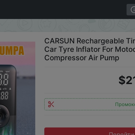
Inflator Digital Cordless Car Tyre Inflator For Motocycl
CARSUN Rechargeable Tire 
Car Tyre Inflator For Moto
Compressor Air Pump
$2
Промок
Перейти