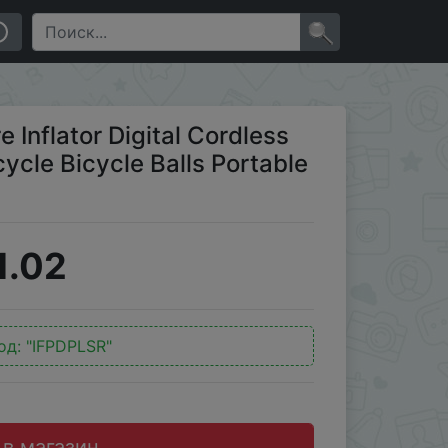
e Bicycle Balls Portable Compressor Air Pump
×
Inflator Digital Cordless
cycle Bicycle Balls Portable
1.02
од:
"IFPDPLSR"
 в магазин