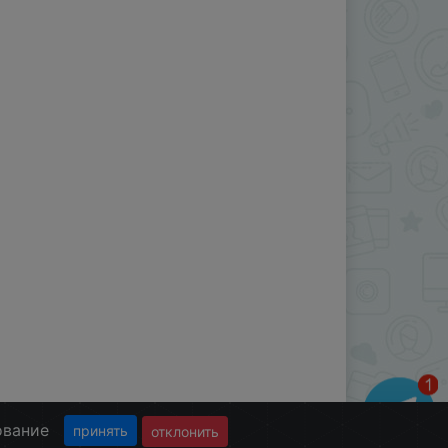
ование
принять
отклонить