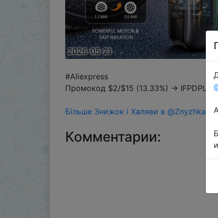
2026-05-21
Д
#Aliexpress
Промокод $2/$15 (13.33%) → IFPDPLSR,
Більше Знижок і Халяви в @ZnyzhkaUA
Комментарии: