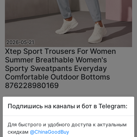
2026-05-21
Xtep Sport Trousers For Women
Summer Breathable Women's
Sporty Sweatpants Everyday
Comfortable Outdoor Bottoms
876228980169
$15.48
Подпишись на каналы и бот в Telegram:
Для быстрого и удобного доступа к актуальным
скидкам
@ChinaGoodBuy
Промокод:
"IFPDPLSR"