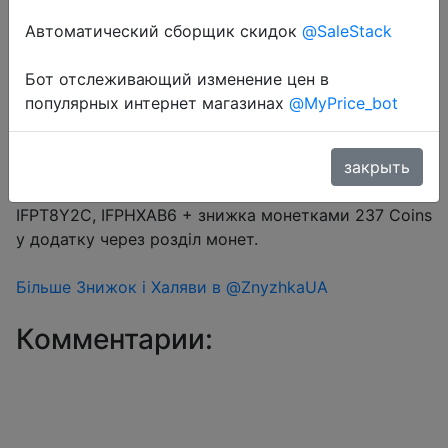
Автоматический сборщик скидок
@SaleStack
Бот отслеживающий изменение цен в
Перейти в магазин
популярных интернет магазинах
@MyPrice_bot
#Aliexpress
закрыть
Промокод $2/$15 (13.33%) → IFPDPLSR, IFPJLLGQ,
IFPT8Y2C, IFPHXAB6 + знижка монетками 237 Coins
у додатку через розділ монет.
Більше Знижок і Халяви в @ZnyzhkaUA
Комментарии: