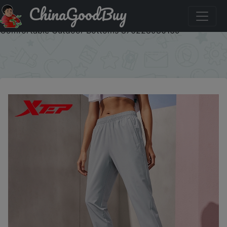
ChinaGoodBuy
Код на скидку :IFPDPLSR Xtep Sport Trousers For Women
Summer Breathable Women's Sporty Sweatpants Everyday
Comfortable Outdoor Bottoms 876228980169
×