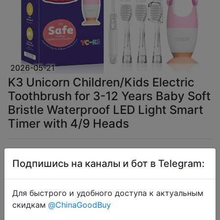
2026-05-21
K3 Unicorn Children/Kids Electric
Toothbrush for 3-12 Years Baby Soft
Bristle Waterproof LED Light Smart
Timer with 4/9 Heads
$9.5
Подпишись на каналы и бот в Telegram:
Для быстрого и удобного доступа к актуальным
Промокод:
"SSUA01"
скидкам
@ChinaGoodBuy