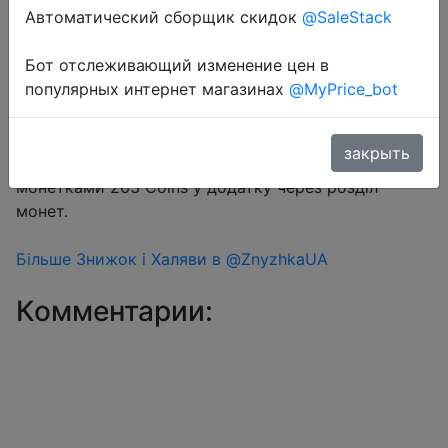
Автоматический сборщик скидок
@SaleStack
Перейти в магазин
Бот отслеживающий изменение цен в
популярных интернет магазинах
@MyPrice_bot
#Aliexpress
закрыть
Промокод AEUA01 або SSUA01 + знижка
монетками 263 Coins у додатку через розділ
монет.
Більше Знижок і Халяви в @ZnyzhkaUA
Комментарии: