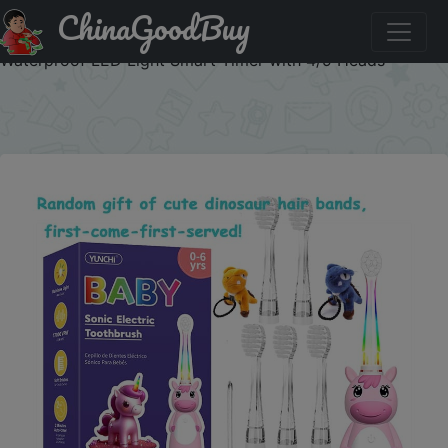
ChinaGoodBuy
Купить по скидке :SSUA01 K3 Unicorn Children/Kids
Electric Toothbrush for 3-12 Years Baby Soft Bristle
Waterproof LED Light Smart Timer with 4/9 Heads
×