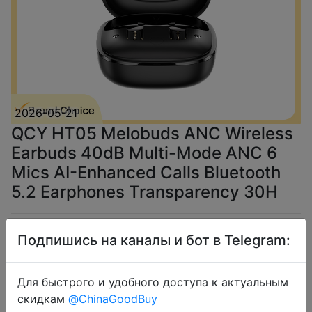
2026-05-21
QCY HT05 Melobuds ANC Wireless
Earbuds 40dB Multi-Mode ANC 6
Mics AI-Enhanced Calls Bluetooth
5.2 Earphones Transparency 30H
$22.44
Подпишись на каналы и бот в Telegram:
Для быстрого и удобного доступа к актуальным
скидкам
@ChinaGoodBuy
Промокод:
"IFPDPLSR"