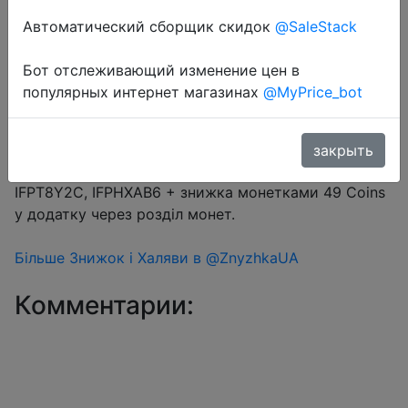
Автоматический сборщик скидок
@SaleStack
Бот отслеживающий изменение цен в
Перейти в магазин
популярных интернет магазинах
@MyPrice_bot
#Aliexpress
закрыть
Промокод $2/$15 (13.33%) → IFPDPLSR, IFPJLLGQ,
IFPT8Y2C, IFPHXAB6 + знижка монетками 49 Coins
у додатку через розділ монет.
Більше Знижок і Халяви в @ZnyzhkaUA
Комментарии: