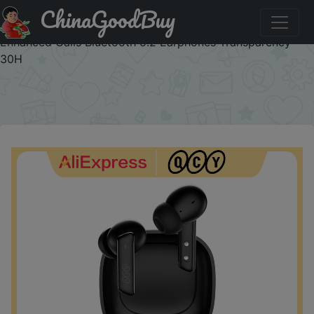
ChinaGoodBuy
Код на скидку :IFPDPLSR QCY HT05 Melobuds ANC
Wireless Earbuds 40dB Multi-Mode ANC 6 Mics AI-
Enhanced Calls Bluetooth 5.2 Earphones Transparency
30H
×