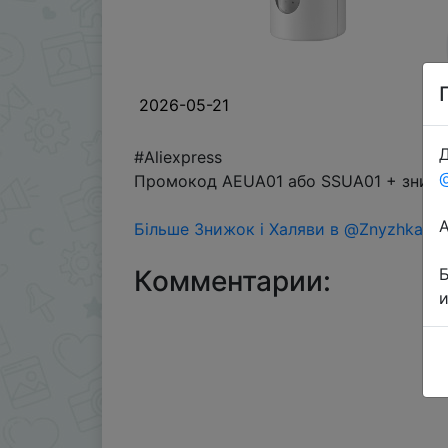
2026-05-21
Д
#Aliexpress
Промокод AEUA01 або SSUA01 + знижка
Більше Знижок і Халяви в @ZnyzhkaUA
Комментарии: