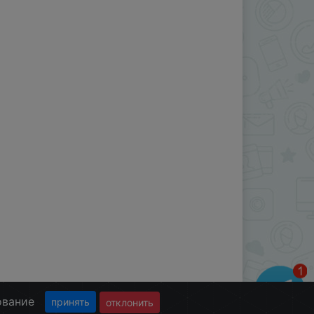
ование
принять
отклонить