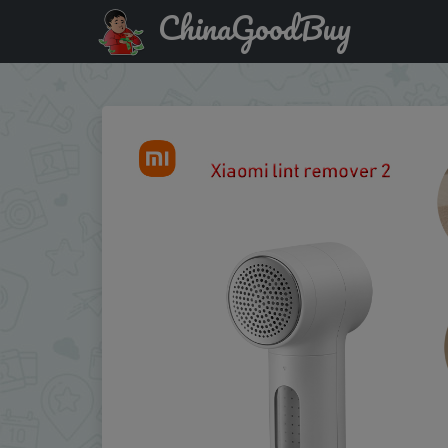
ChinaGoodBuy
Купить с промокодом :SSUA01 Xiaomi Mijia Lint Remover 2