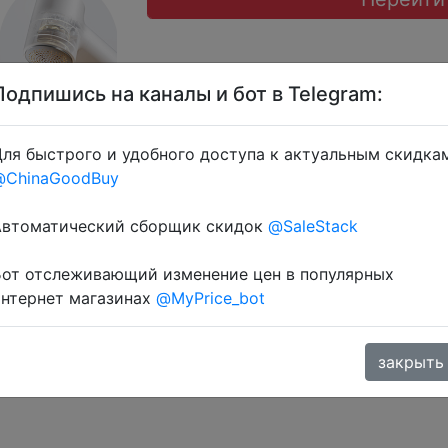
Подпишись на каналы и бот в Telegram:
ля быстрого и удобного доступа к актуальным скидка
@ChinaGoodBuy
 монетками 11 Coins у додатку через розділ монет.
Автоматический сборщик скидок
@SaleStack
Бот отслеживающий изменение цен в популярных
интернет магазинах
@MyPrice_bot
закрыть