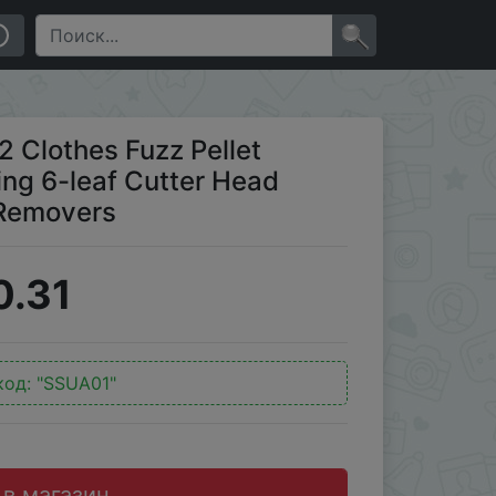
utter Head Rechargeable Fluff Pellet Removers
×
2 Clothes Fuzz Pellet
ng 6-leaf Cutter Head
 Removers
0.31
код:
"SSUA01"
 в магазин