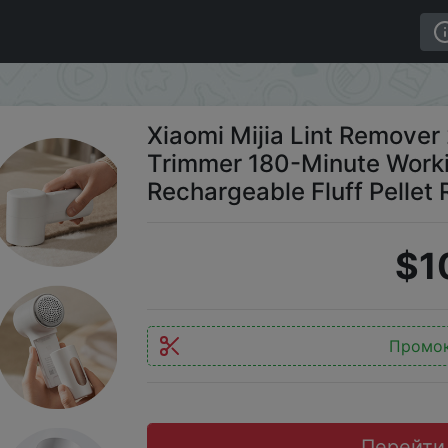
 Clothes Fuzz Pellet Trimmer 180-Minute Working 6-leaf C
Xiaomi Mijia Lint Remover 
Trimmer 180-Minute Worki
Rechargeable Fluff Pellet
$1
Промо
Перейти