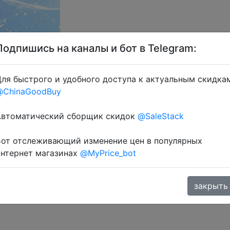
Подпишись на каналы и бот в Telegram:
ля быстрого и удобного доступа к актуальным скидка
@ChinaGoodBuy
+ знижка монетками 87 Coins у додатку через розділ мо
Автоматический сборщик скидок
@SaleStack
Бот отслеживающий изменение цен в популярных
интернет магазинах
@MyPrice_bot
закрыть