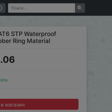
×
AT6 STP Waterproof
ber Ring Material
.06
oins
 в магазин