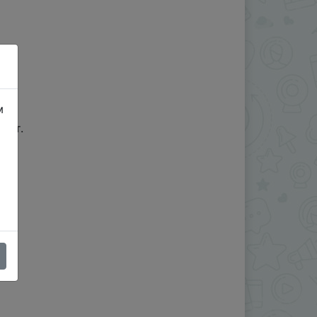
м
нет.