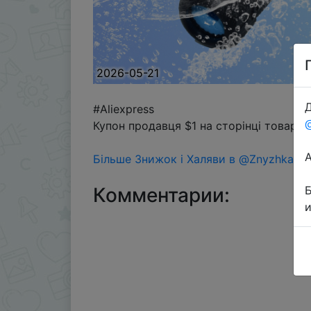
2026-05-21
Д
#Aliexpress
Купон продавця $1 на сторінці товару 
Більше Знижок і Халяви в @ZnyzhkaUA
Комментарии: