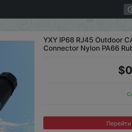
rproof Connector Nylon PA66 Rubber Ring Material
YXY IP68 RJ45 Outdoor C
Connector Nylon PA66 Rub
$0
C
Перейти