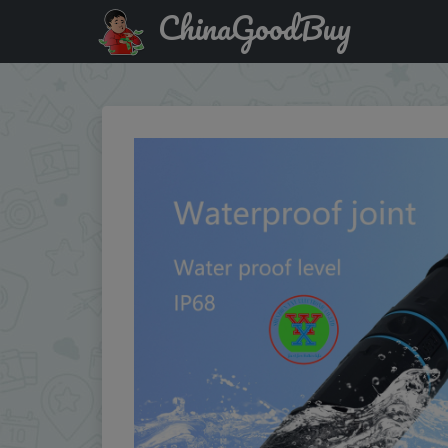
ChinaGoodBuy
Купить по скидке: YXY IP68 RJ45 Outdoor CAT6 STP Wate