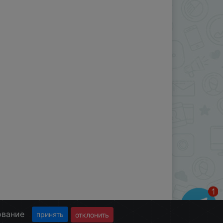
ование
принять
отклонить