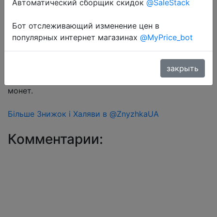
Автоматический сборщик скидок
@SaleStack
Бот отслеживающий изменение цен в
Перейти в магазин
популярных интернет магазинах
@MyPrice_bot
#Aliexpress
закрыть
Знижка монетками 8 Coins у додатку через розділ
монет.
Більше Знижок і Халяви в @ZnyzhkaUA
Комментарии: