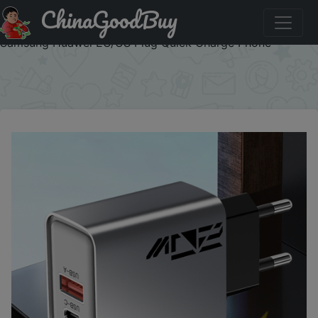
ChinaGoodBuy
Купить по распродаже : 20W PD Fast Charger Dual Port
USB A Type C Charger Power Adapter For iPhone Xiaomi
Samsung Huawei EU/US Plug Quick Charge Phone
×