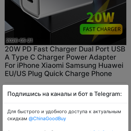
2026-05-21
20W PD Fast Charger Dual Port USB
A Type C Charger Power Adapter
For iPhone Xiaomi Samsung Huawei
EU/US Plug Quick Charge Phone
$4.61
Подпишись на каналы и бот в Telegram:
Для быстрого и удобного доступа к актуальным
скидкам
@ChinaGoodBuy
Coins