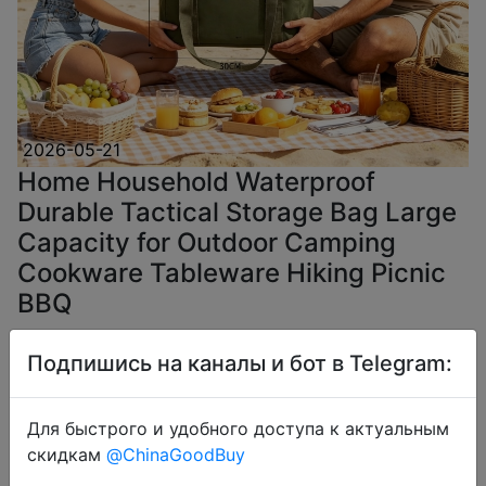
2026-05-21
Home Household Waterproof
Durable Tactical Storage Bag Large
Capacity for Outdoor Camping
Cookware Tableware Hiking Picnic
BBQ
Подпишись на каналы и бот в Telegram:
$7.66
Для быстрого и удобного доступа к актуальным
скидкам
@ChinaGoodBuy
Coins