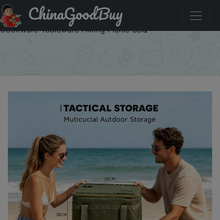
ChinaGoodBuy
Скидка на: Home Household Waterproof Durable Tactical
Storage Bag Large Capacity for Outdoor Camping
Cookware Tableware Hiking Picnic BBQ
×