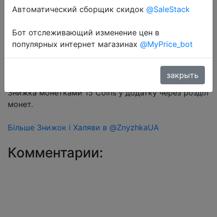
Автоматический сборщик скидок
@SaleStack
Бот отслеживающий изменение цен в
Перейти в магазин
популярных интернет магазинах
@MyPrice_bot
закрыть
#Aliexpress
Знижка монетками 15 Coins у додатку через розділ
монет.
Більше Знижок і Халяви в @ZnyzhkaUA
Комментарии: