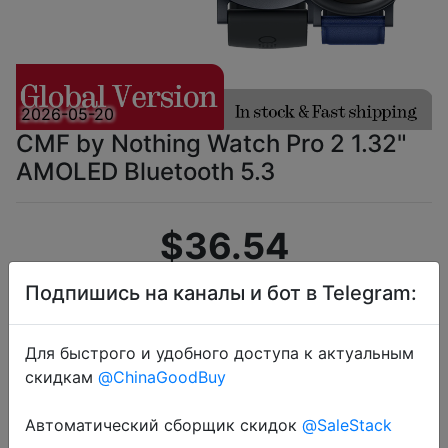
2026-05-20
CMF by Nothing Watch Pro 2 1.32"
AMOLED Bluetooth 5.3
$36.54
Подпишись на каналы и бот в Telegram:
Промокод:
"MWTACH"
Для быстрого и удобного доступа к актуальным
скидкам
@ChinaGoodBuy
Автоматический сборщик скидок
Перейти в магазин
@SaleStack