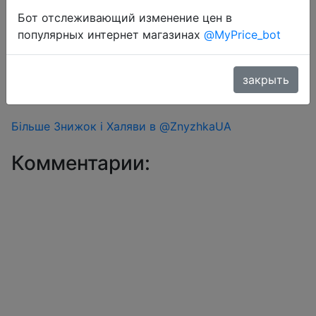
Бот отслеживающий изменение цен в
популярных интернет магазинах
@MyPrice_bot
#Aliexpress
Купон продавця $18 (промокод MWTACH) +
промокод AEUA05 або SSUA05 + знижка
закрыть
монетками 60 Coins у додатку через розділ монет.
Більше Знижок і Халяви в @ZnyzhkaUA
Комментарии: